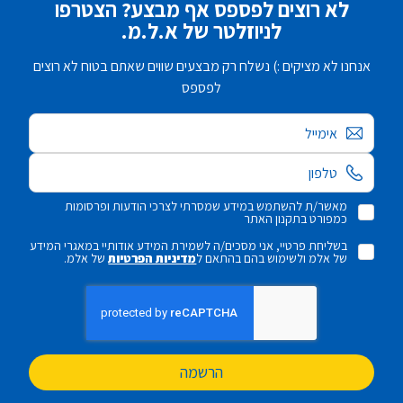
לא רוצים לפספס אף מבצע? הצטרפו
לניוזלטר של א.ל.מ.
אנחנו לא מציקים :) נשלח רק מבצעים שווים שאתם בטוח לא רוצים
לפספס
אימייל
מאשר/ת להשתמש במידע שמסרתי לצרכי הודעות ופרסומות
כמפורט בתקנון האתר
בשליחת פרטיי, אני מסכים/ה לשמירת המידע אודותיי במאגרי המידע
של אלמ ולשימוש בהם בהתאם ל
מדיניות הפרטיות
של אלמ.
הרשמה