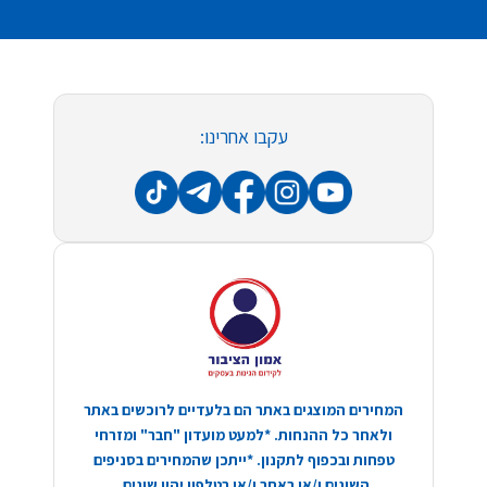
עקבו אחרינו:
המחירים המוצגים באתר הם בלעדיים לרוכשים באתר
ולאחר כל ההנחות. *למעט מועדון "חבר" ומזרחי
טפחות ובכפוף לתקנון. *ייתכן שהמחירים בסניפים
השונים ו/או באתר ו/או בטלפון יהיו שונים.