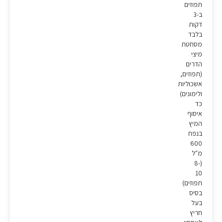
תפוזים
ב-3
דקות
בלבד
מסחטת
מיצי
הדרים
(תפוזים,
אשכוליות
ולימונים)
כד
איסוף
המיץ
בנפח
600
מ"ל
(8-
10
תפוזים)
בסיס
בעל
חריץ