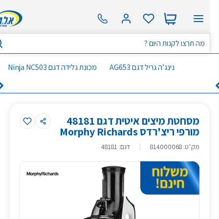
נינג’ה גריל דגם AG653
מכונת גלידה דגם Ninja NC503
מסחטת מיצים איטית דגם 48181
מורפי ריצ'רדס Morphy Richards
מק״ט
:
814000068
דגם: 48181