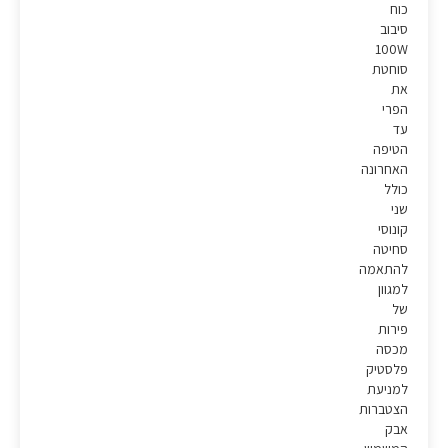
כוח
סיבוב
100W
סוחטת
את
הפרי
עד
הטיפה
האחרונה
כולל
שני
קונוסי
סחיטה
להתאמה
למגוון
של
פירות
מכסה
פלסטיק
למניעת
הצטברות
אבק