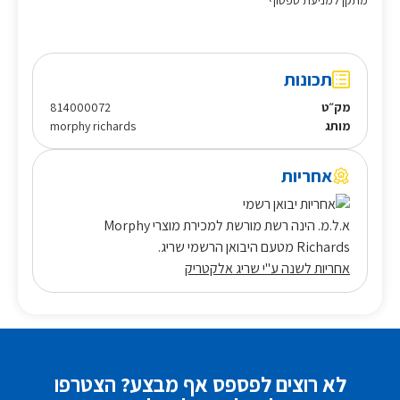
מתקן למניעת טפטוף
תכונות
מק״ט
814000072
מותג
morphy richards
אחריות
א.ל.מ. הינה רשת מורשת למכירת מוצרי Morphy
Richards מטעם היבואן הרשמי שריג.
אחריות לשנה ע"י שריג אלקטריק
לא רוצים לפספס אף מבצע? הצטרפו