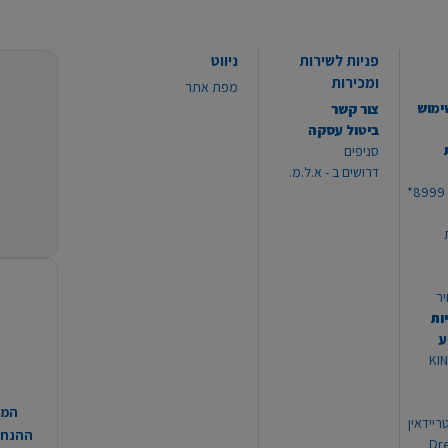
פניות לשירות
ניווט
ומכירות
מפת אתר
ימוש
צור קשר
ביטול עסקה
סניפים
דרושים ב - א.ל.מ.
יר
ות
ע
 מוצרי KING
המח
ריידאין
ההנחות
וי Dream