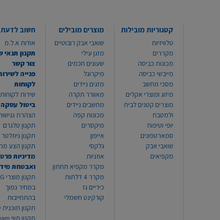
קטגוריות מובילות
מוצרים מובילים
חשוב לדעת
טלוויזיות
שואבי אבק רובוטיים
אודות א.ל.מ
מקררים
מזגן עילי
תקנון תנאי ש
מכונות כביסה
שעונים חכמים
צור קשר
מייבשי כביסה
מיקרוגל
פנייה לשירות
מסכי מחשב
מזגים ניידים
לקוחות
מיזוג ומוצרי אקלים
מאוורר תקרה
שירות לקוחות 8999*
מוצרים קטנים לבית
מחשבים ניידים
ביטול עסקה
ולמטבח
מכונות קפה
הצהרת נגישות
יופי וטיפוח
מיקסרים
תקנון טלגרם
סמארטפונים
אייפון
תקנון ניוזלטר
שואבי אבק
גלקסי
תקנון הצע מח
מקפיאים
אוזניות
מדיניות פרטי
מקרר מקפיא תחתון
ואבטחת מיד
מקרר 4 דלתות
תקנון
כיריים גז
במחיר נמוך
קורקינט חשמלי
בהתחייבות
תקנון תוכנית ט
תקנון תו