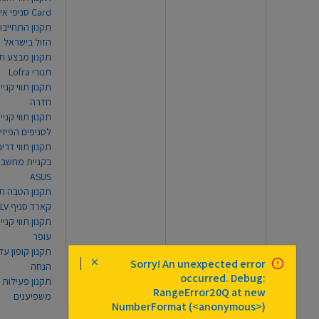
Card סניפי אילת
תקנון התחייבו
הזול בישראל
תקנון מבצע תו
תנורי Lofra
תקנון תווי קניי
חדרה
תקנון תווי קניי
לסניפים הפיזי
תקנון תווי דר
בקניית מחשב נ
ASUS
תקנון הטבה תו
קארד סניף TLV
תקנון תווי קנייה
עופר
Sorry! An unexpected error
הנחה
occurred. Debug:
תקנון פעילות
RangeError20Q at new
משפיענים
NumberFormat (<anonymous>)