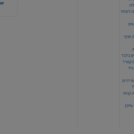
שהמ
ת למחיר
וים
ה סניף
ה
ים בלבד
ים קארד
ייד
וי דרים
 קניוני
תקנון קופון עד 10%