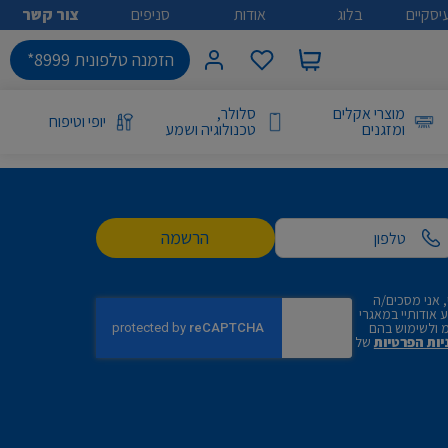
יסקיים
בלוג
אודות
סניפים
צור קשר
הזמנה טלפונית 8999*
מוצרי אקלים
סלולר,
יופי וטיפוח
ומזגנים
טכנולוגיה ושמע
הרשמה
 אני מסכים/ה
אודותיי במאגרי
 ולשימוש בהם
יות הפרטיות
של