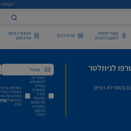
לקוחות ע
מוצרי חשמל
מכונות כביסה
מדיח כלים
למטבח ולבית
ומייבשים
פו לניוזלטר
אימייל
מאשר/ת
להשתמש
במידע
ם בטוח לא רוצים
בשליחת פרטיי,
שמסרתי
לשמירת המידע 
לצרכי
המידע של אלמ
הודעות
בהתאם ל
מדינ
ופרסומות
אלמ.
כמפורט
בתקנון
האתר