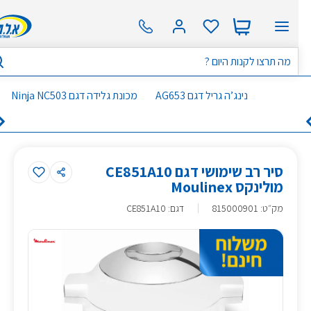
נינג’ה גריל דגם AG653
מכונת גלידה דגם Ninja NC503
סיר רב שימושי דגם CE851A10
מולינקס Moulinex
מק״ט
:
815000901
דגם: CE851A10