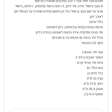
אתכם צעד אחר צעד ל 150 מתכונים שהוגדרו מראש!
6 מצבי בישול: אידוי, סיר לחץ, 3 רמות בישול קלאסיק : רתיחה, בישול
ארוך על חום נמוך ובישול רגיל וכן חימום מחדש ושמירה על תבשיל חם
לאורך זמן.
כולל טיימר
מכסה נפתח בקלות ובבטיחות, ניתן לשטיפה.
סיר פנימי וסלסלת אידוי ניתנות לשטיפה במדיח כלים
מכיל סיר בנפח 6L ארוחה עד 6 סועדים!
מסך LCD צבעוני
עובי סיר 1.8mm
מספר שכבות בידוד 3
ציפוי סיר פנימי קרמי
נפח כולל 6L
כבל נתיק כן
גובה 32 ס"מ
רוחב 37.8 ס"מ
עומק 36.4 ס"מ
משקל 6.4 ק"ג