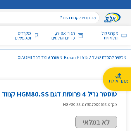
מקרני קול
תנורי אפייה,
מקררים
וטלוויזיות
כיריים וקולטים
ומקפיאים
מכשיר להסרת שיער Braun PL5152
מאוורר עומד חכם XIAOMI
אתר אילת
טוסטר גריל 4 פרוסות דגם HGM80.SS קנווד KENWOOD
מק״ט
:
817000658
דגם: HGM80.SS
לא במלאי