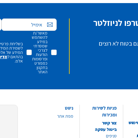
פו לניוזלטר
אימייל
מאשר/ת
להשתמש
במידע
ם בטוח לא רוצים
בשליחת פרטיי,
שמסרתי
לשמירת המידע 
לצרכי
המידע של אלמ
הודעות
בהתאם ל
מדינ
ופרסומות
אלמ.
כמפורט
בתקנון
האתר
פניות לשירות
ניווט
ומכירות
מפת אתר
ימוש
צור קשר
ביטול עסקה
סניפים