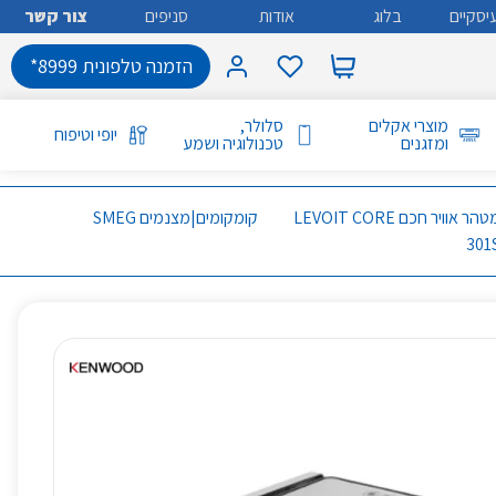
יסקיים
בלוג
אודות
סניפים
צור קשר
הזמנה טלפונית 8999*
מוצרי אקלים
סלולר,
יופי וטיפוח
ומזגנים
טכנולוגיה ושמע
מטהר אוויר חכם LEVOIT CORE
קומקומים|מצנמים SMEG
301