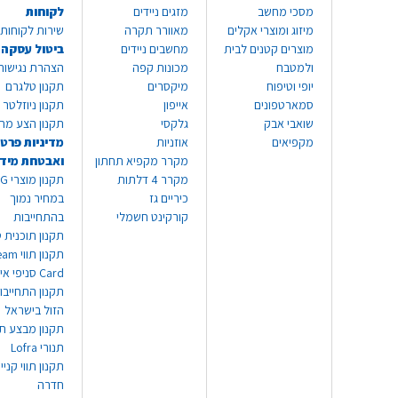
מסכי מחשב
מזגים ניידים
לקוחות
מיזוג ומוצרי אקלים
מאוורר תקרה
שירות לקוחות 8999*
מוצרים קטנים לבית
מחשבים ניידים
ביטול עסקה
ולמטבח
מכונות קפה
הצהרת נגישות
יופי וטיפוח
מיקסרים
תקנון טלגרם
סמארטפונים
אייפון
תקנון ניוזלטר
שואבי אבק
גלקסי
תקנון הצע מח
מקפיאים
אוזניות
מדיניות פרטי
מקרר מקפיא תחתון
ואבטחת מיד
מקרר 4 דלתות
תקנון
כיריים גז
במחיר נמוך
קורקינט חשמלי
בהתחייבות
תקנון תוכנית ט
תקנון תו
Card סניפי אילת
תקנון התחייבו
הזול בישראל
תקנון מבצע תו
תנורי Lofra
תקנון תווי קניי
חדרה