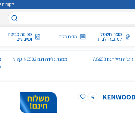
לקוחות ע
מוצרי חשמל
מכונות כביסה
מדיח כלים
למטבח ולבית
ומייבשים
נינג’ה גריל דגם AG653
מכונת גלידה דגם Ninja NC503
S