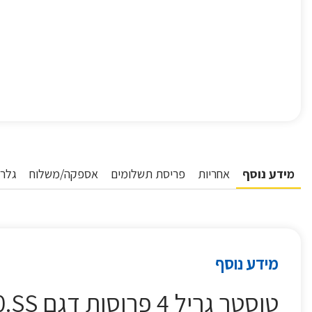
מידע נוסף
אחריות
פריסת תשלומים
אספקה/משלוח
גלרי
מידע נוסף
טוסטר גריל 4 פרוסות דגם HGM80.SS קנווד KENWOOD