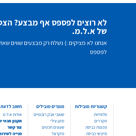
לא רוצים לפספס אף מבצע? הצטר
של א.ל.מ.
אנחנו לא מציקים :) נשלח רק מבצעים שווים שאת
לפספס
קטגוריות מובילות
מוצרים מובילים
חשוב לדעת
טלוויזיות
שואבי אבק רובוטיים
אודות א.ל.מ
מקררים
מזגן עילי
תקנון תנאי ש
מכונות כביסה
שעונים חכמים
צור קשר
מייבשי כביסה
מיקרוגל
פנייה לשירות