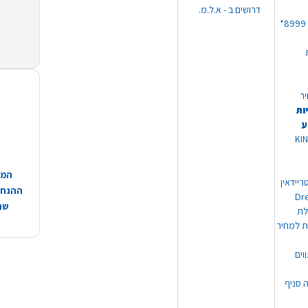
דרושים ב - א.ל.מ.
יר
ות
ע
 מוצרי KING
המח
ריידאין
ההנחות
וי Dream
שהמ
ת למחיר
וים
ה סניף