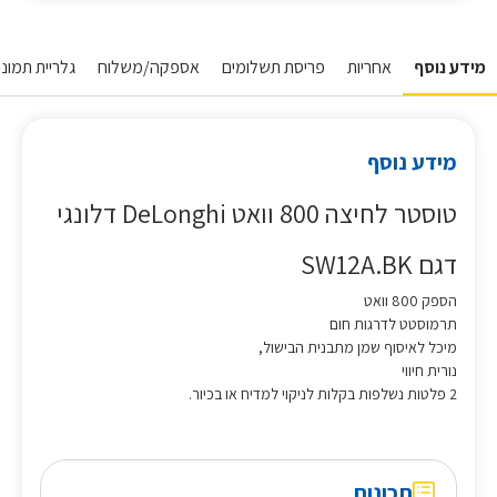
מידע נוסף
אחריות
פריסת תשלומים
אספקה/משלוח
גלריית תמונות
מידע נוסף
טוסטר לחיצה 800 וואט DeLonghi דלונגי
דגם SW12A.BK
הספק 800 וואט
תרמוסטט לדרגות חום
מיכל לאיסוף שמן מתבנית הבישול,
נורית חיווי
2 פלטות נשלפות בקלות לניקוי למדיח או בכיור.
תכונות