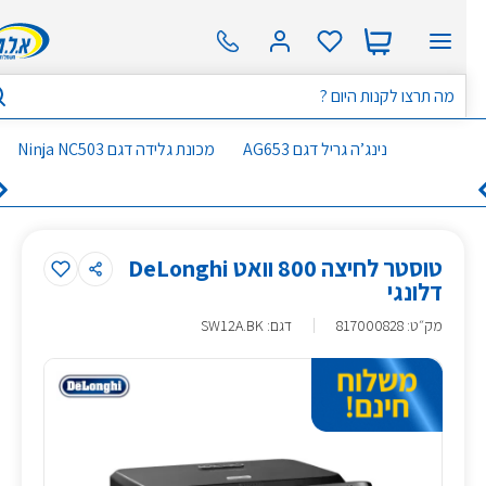
נינג’ה גריל דגם AG653
מכונת גלידה דגם Ninja NC503
טוסטר לחיצה 800 וואט DeLonghi
דלונגי
מק״ט
:
817000828
דגם: SW12A.BK