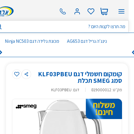
נינג’ה גריל דגם AG653
מכונת גלידה דגם Ninja NC503
קומקום חשמלי דגם KLF03PBEU
סמג SMEG תכלת
מק״ט
:
819000012
דגם: KLF03PBEU