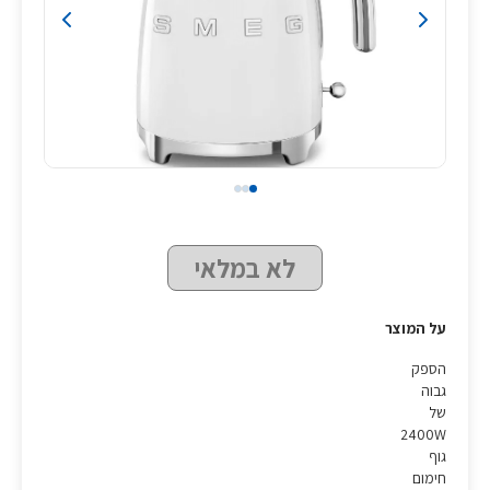
לא במלאי
על המוצר
הספק
גבוה
של
2400W
גוף
חימום