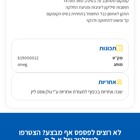
קומקום מסתובב על בסיס ב-360 מעלות
תושבות סיליקון ליציבות ומניעת החלקה
התקן לאחסון כבל החשמל בתחתית בסיס הקומקום
קל ופשוט לתחזוקה ולניקוי
תכונות
מק״ט
819000012
מותג
smeg
אחריות
שנה אחריות בכפוף לתעודת אחריות ע"י גולן ווסט ליין
לא רוצים לפספס אף מבצע? הצטרפו
לניוזלטר של א.ל.מ.