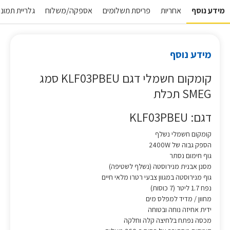
מידע נוסף
אחריות
פריסת תשלומים
אספקה/משלוח
גלריית תמונות
מידע נוסף
קומקום חשמלי דגם KLF03PBEU סמג
SMEG תכלת
דגם: KLF03PBEU
קומקום חשמלי נשלף
הספק גבוה של 2400W
גוף חימום נסתר
מסנן אבנית מנירוסטה (נשלף לשטיפה)
גוף מנירוסטה במגוון צבעי רטרו מלאי חיים
נפח 1.7 ליטר (7 כוסות)
מחוון / מדיד למפלס מים
ידית אחיזה נוחה ובטוחה
מכסה נפתח בלחיצה קלה וחלקה