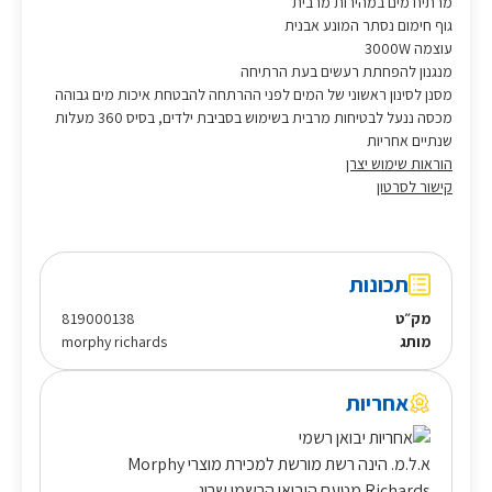
מרתיח מים במהירות מרבית
גוף חימום נסתר המונע אבנית
עוצמה 3000W
מנגנון להפחתת רעשים בעת הרתיחה
מסנן לסינון ראשוני של המים לפני ההרתחה להבטחת איכות מים גבוהה
מכסה ננעל לבטיחות מרבית בשימוש בסביבת ילדים, בסיס 360 מעלות
שנתיים אחריות
הוראות שימוש יצרן
קישור לסרטון
תכונות
מק״ט
819000138
מותג
morphy richards
אחריות
א.ל.מ. הינה רשת מורשת למכירת מוצרי Morphy
Richards מטעם היבואן הרשמי שריג.