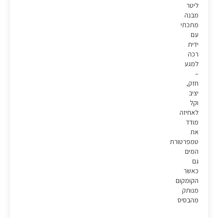
ליטר
מבנה
מתכתי
עם
ידית
רכה
למגע
–
חזק,
יציב
וקל
לאחיזה
מודד
את
טמפרטורת
המים
גם
כאשר
הקומקום
מנותק
מהבסיס