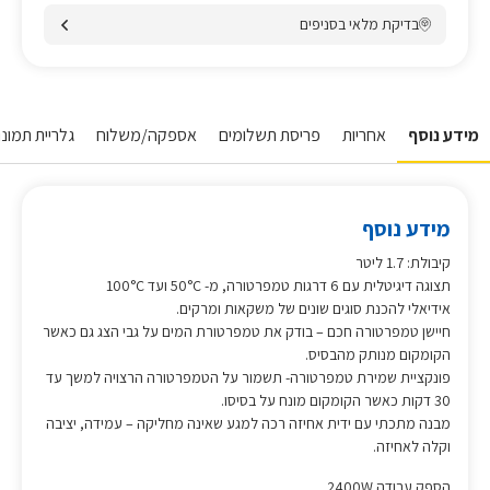
בדיקת מלאי בסניפים
מידע נוסף
אחריות
פריסת תשלומים
אספקה/משלוח
גלריית תמונות
מידע נוסף
קיבולת: 1.7 ליטר
תצוגה דיגיטלית עם 6 דרגות טמפרטורה, מ- 50°C ועד 100°C
אידיאלי להכנת סוגים שונים של משקאות ומרקים.
חיישן טמפרטורה חכם – בודק את טמפרטורת המים על גבי הצג גם כאשר
הקומקום מנותק מהבסיס.
פונקציית שמירת טמפרטורה- תשמור על הטמפרטורה הרצויה למשך עד
30 דקות כאשר הקומקום מונח על בסיסו.
מבנה מתכתי עם ידית אחיזה רכה למגע שאינה מחליקה – עמידה, יציבה
וקלה לאחיזה.
הספק עבודה 2400W