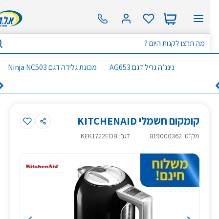
נינג’ה גריל דגם AG653
מכונת גלידה דגם Ninja NC503
קומקום חשמלי KITCHENAID
מק״ט
:
819000362
דגם: KEK1722EOB