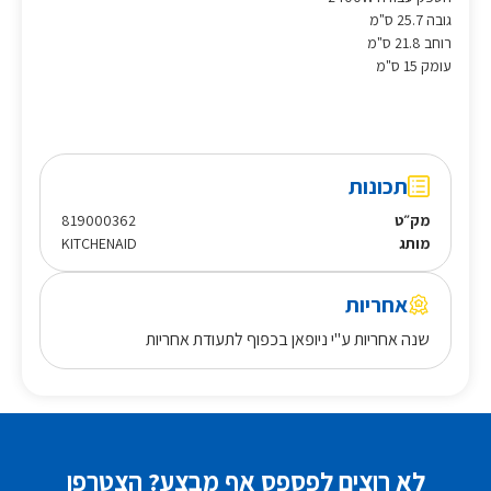
גובה 25.7 ס"מ
רוחב 21.8 ס"מ
עומק 15 ס"מ
תכונות
מק״ט
819000362
מותג
KITCHENAID
אחריות
שנה אחריות ע"י ניופאן בכפוף לתעודת אחריות
לא רוצים לפספס אף מבצע? הצטרפו