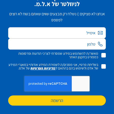
לניוזלטר של א.ל.מ.
אנחנו לא מציקים :) נשלח רק מבצעים שווים שאתם בטוח לא רוצים
לפספס
אימייל
מאשר/ת להשתמש במידע שמסרתי לצרכי הודעות ופרסומות
כמפורט בתקנון האתר
בשליחת פרטיי, אני מסכים/ה לשמירת המידע אודותיי במאגרי המידע
של אלמ ולשימוש בהם בהתאם ל
מדיניות הפרטיות
של אלמ.
הרשמה