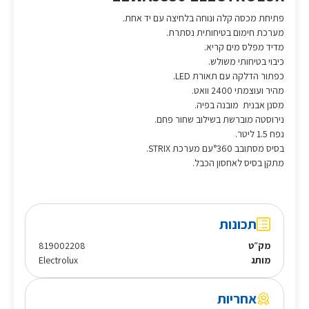
פתיחת מכסה קלה ונוחה בלחיצה עם יד אחת.
מערכת חימום בטיחותית נסתרת.
מדיד מפלס מים קריא.
כיבוי בטיחותי משולש.
כפתור הדלקה עם תאורת LED.
מהיר ועוצמתי 2400 וואט.
מסנן אבנית מובנה בפיה.
נירוסטה מוברשת בשילוב שחור פחם.
נפח 1.5 ליטר.
בסיס מסתובב °360עם מערכת STRIX.
מתקן בסיס לאחסון הכבל.
תכונות
מק״ט
819002208
מותג
Electrolux
אחריות