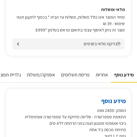
מלאי ומשלוח
מחיר המוצר אינו כולל משלוח, משלוח עד הבית * בכפוף לתקנון תנאי
שימוש
- 39 ₪
מוצר זה ניתן לאיסוף עצמי בתיאום מראש בטלפון *8999
בדיקת מלאי בסניפים
מידע נוסף
אחריות
פריסת תשלומים
אספקה/משלוח
גלריית תמונות
מידע נוסף
הספק: 2400 וואט
התאמת טמפרטורה - שליטה מדויקת על טמפרטורה אופטימלית
כיבוי אוטומטי ומנגנון הגנה בפני הרתחה ללא מים
פתיחת מכסה ביד אחת
נפח: 1.7 ליטר