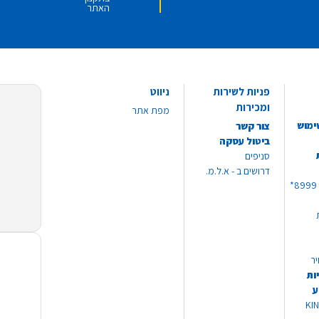
האתר
פניות לשירות
ניווט
ומכירות
מפת אתר
ימוש
צור קשר
ביטול עסקה
סניפים
דרושים ב - א.ל.מ.
יר
ות
ע
 מוצרי KING