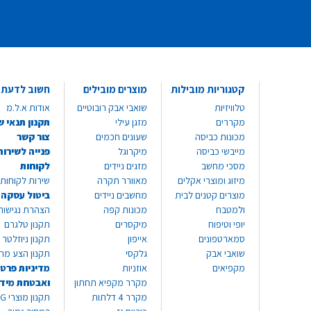
קטגוריות מובילות
מוצרים מובילים
חשוב לדעת
טלוויזיות
שואבי אבק רובוטיים
אודות א.ל.מ
מקררים
מזגן עילי
תקנון תנאי ש
מכונות כביסה
שעונים חכמים
צור קשר
מייבשי כביסה
מיקרוגל
פנייה לשירות
מסכי מחשב
מזגים ניידים
לקוחות
מיזוג ומוצרי אקלים
מאוורר תקרה
שירות לקוחות 8999*
מוצרים קטנים לבית
מחשבים ניידים
ביטול עסקה
ולמטבח
מכונות קפה
הצהרת נגישות
יופי וטיפוח
מיקסרים
תקנון טלגרם
סמארטפונים
אייפון
תקנון ניוזלטר
שואבי אבק
גלקסי
תקנון הצע מח
מקפיאים
אוזניות
מדיניות פרטי
מקרר מקפיא תחתון
ואבטחת מיד
מקרר 4 דלתות
תקנון