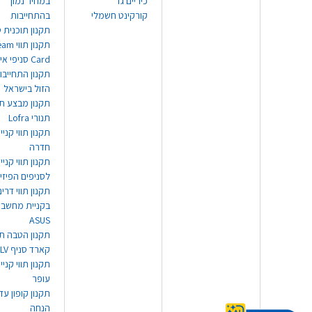
כיריים גז
במחיר נמוך
קורקינט חשמלי
בהתחייבות
תקנון תוכנית ט
תקנון תו
Card סניפי אילת
תקנון התחייבו
הזול בישראל
תקנון מבצע תו
תנורי Lofra
תקנון תווי קניי
חדרה
תקנון תווי קניי
לסניפים הפיזי
תקנון תווי דר
בקניית מחשב נ
ASUS
תקנון הטבה תו
קארד סניף TLV
תקנון תווי קנייה
עופר
הנחה