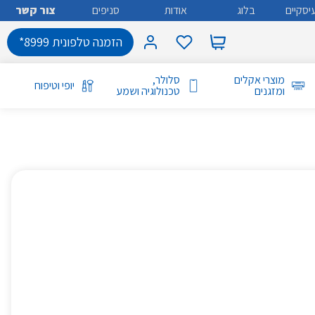
יסקיים
בלוג
אודות
סניפים
צור קשר
הזמנה טלפונית 8999*
מוצרי אקלים
סלולר,
יופי וטיפוח
ומזגנים
טכנולוגיה ושמע