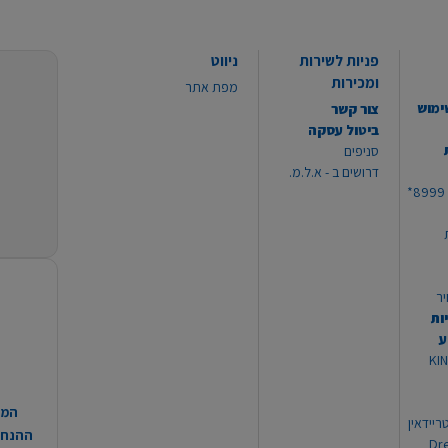
פניות לשירות
ניווט
ומכירות
מפת אתר
ימוש
צור קשר
ביטול עסקה
סניפים
דרושים ב - א.ל.מ.
יר
ות
ע
 מוצרי KING
המח
ריידאין
ההנחות
וי Dream