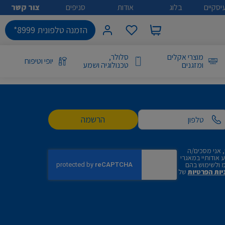
יסקיים
בלוג
אודות
סניפים
צור קשר
הזמנה טלפונית 8999*
מוצרי אקלים
סלולר,
יופי וטיפוח
ומזגנים
טכנולוגיה ושמע
הרשמה
 אני מסכים/ה
אודותיי במאגרי
 ולשימוש בהם
יות הפרטיות
של