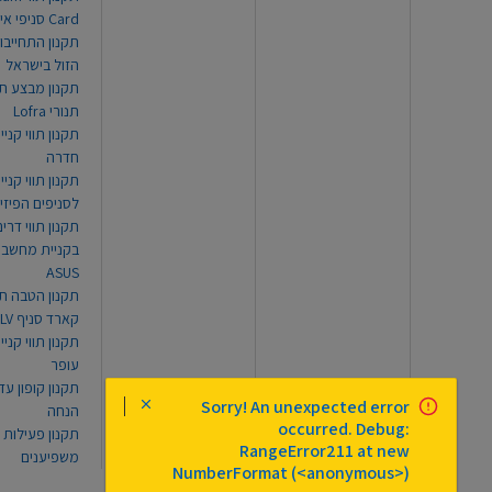
Card סניפי אילת
תקנון התחייבו
הזול בישראל
תקנון מבצע תו
תנורי Lofra
תקנון תווי קניי
חדרה
תקנון תווי קניי
לסניפים הפיזי
תקנון תווי דר
בקניית מחשב נ
ASUS
תקנון הטבה תו
קארד סניף TLV
תקנון תווי קנייה
עופר
Sorry! An unexpected error
הנחה
occurred. Debug:
תקנון פעילות
RangeError211 at new
משפיענים
NumberFormat (<anonymous>)