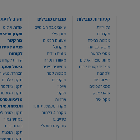
קטגוריות מובילות
מוצרים מובילים
חשוב לדעת
טלוויזיות
שואבי אבק רובוטיים
אודות א.ל.מ
מקררים
מזגן עילי
תקנון תנאי ש
מכונות כביסה
שעונים חכמים
צור קשר
מייבשי כביסה
מיקרוגל
פנייה לשירות
מסכי מחשב
מזגים ניידים
לקוחות
מיזוג ומוצרי אקלים
מאוורר תקרה
שירות לקוחות 8999*
מוצרים קטנים לבית
מחשבים ניידים
ביטול עסקה
ולמטבח
מכונות קפה
הצהרת נגישות
יופי וטיפוח
מיקסרים
תקנון טלגרם
סמארטפונים
אייפון
תקנון ניוזלטר
שואבי אבק
גלקסי
תקנון הצע מח
מקפיאים
אוזניות
מדיניות פרטי
מקרר מקפיא תחתון
ואבטחת מיד
מקרר 4 דלתות
תקנון
כיריים גז
במחיר נמוך
קורקינט חשמלי
בהתחייבות
תקנון תוכנית ט
תקנון תו