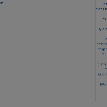
שהמ
ת למחיר
וים
ה סניף
ה
ים בלבד
ים קארד
ייד
וי דרים
 קניוני
תקנון קופון עד 10%