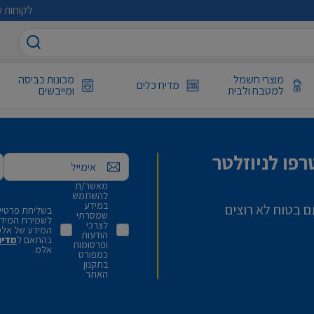
לקוחות ע
מוצרי חשמל
מכונות כביסה
מדיח כלים
למטבח ולבית
ומייבשים
פו לניוזלטר
אימייל
מאשר/ת
להשתמש
במידע
ם בטוח לא רוצים
בשליחת פרטיי,
שמסרתי
לשמירת המידע 
לצרכי
המידע של אלמ
הודעות
בהתאם ל
מדינ
ופרסומות
אלמ.
כמפורט
בתקנון
האתר