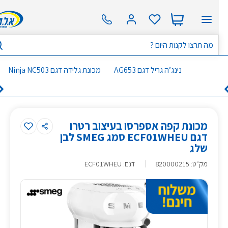
נינג’ה גריל דגם AG653
מכונת גלידה דגם Ninja NC503
מכונת קפה אספרסו בעיצוב רטרו
דגם ECF01WHEU סמג SMEG לבן
שלג
מק״ט
:
820000215
דגם: ECF01WHEU