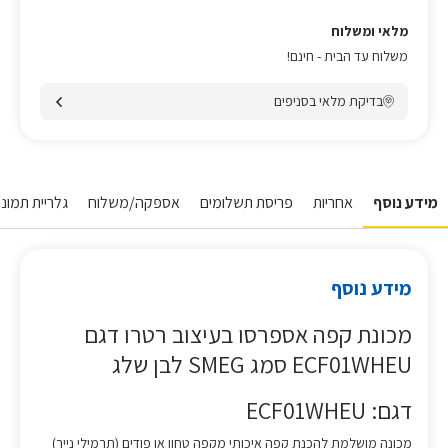
מלאי ומשלוח
משלוח עד הבית - חינם!
בדיקת מלאי בסניפים
מידע נוסף
אחריות
פריסת תשלומים
אספקה/משלוח
גלריית תמונות
מידע נוסף
מכונת קפה אספרסו בעיצוב רטרו דגם
ECF01WHEU סמג SMEG לבן שלג
דגם: ECF01WHEU
מכונה מושלמת להכנת קפה איכותי מקפה טחון או פודים (תרמילי נייר)