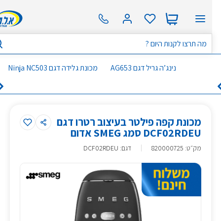
נינג’ה גריל דגם AG653
מכונת גלידה דגם Ninja NC503
מכונת קפה פילטר בעיצוב רטרו דגם
DCF02RDEU סמג SMEG אדום
מק״ט
:
820000725
דגם: DCF02RDEU