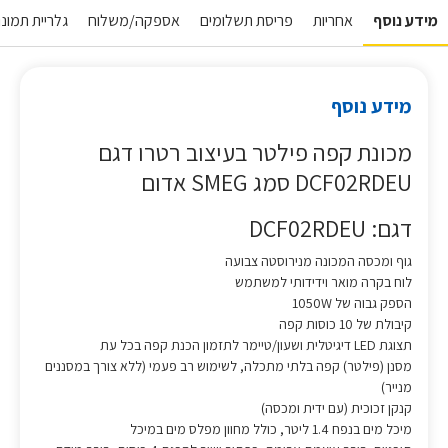
מידע נוסף
אחריות
פריסת תשלומים
אספקה/משלוח
גלריית תמונות
מידע נוסף
מכונת קפה פילטר בעיצוב רטרו דגם
DCF02RDEU סמג SMEG אדום
דגם: DCF02RDEU
גוף ומכסה המכונה מנירוסטה צבועה
לוח בקרה מואר וידידותי למשתמש
הספק גבוה של 1050W
קיבולת של 10 כוסות קפה
תצוגת LED דיגיטלית ושעון/טיימר לתזמון הכנת קפה בכל עת
מסנן (פילטר) קפה בלתי מתכלה, לשימוש רב פעמי (ללא צורך במסננים
מנייר)
קנקן זכוכית (עם ידית ומכסה)
מיכל מים בנפח 1.4 ליטר, כולל מחוון מפלס מים במיכל