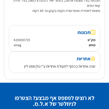
תוכניות: בורר עוצמת ארומה, כפתור ישיר להכנת 4 כוסות, בורר מידת
קושי המים
משטח לשמירת טמפרטורת הקפה בקנקן עד 40 דקות
תכונות
מק״ט
820000725
מותג
smeg
אחריות
שנה אחריות בכפוף לתעודת אחריות ע"י גולן ווסט ליין
לא רוצים לפספס אף מבצע? הצטרפו
לניוזלטר של א.ל.מ.