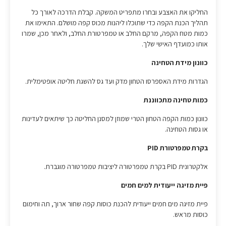
החליקו את האצבע ובחרו מתפריט המשקה. קבלת הדרכה לאורך כל
תהליך הכנת הקפה כדי שתוכלו ליהנות מכוס קפה מושלם. התאימו את
כמות מטח הקפה, מרקם החלב או טמפרטורת החלב, ולאחר מכן, שמרו
אותו כמועדף האישי שלך.
כוונון מידת הטחינה
הגדרות מידת האספרסו הטחון מדק ועד גס להשגת חליטה אופטימלית.
כמות טחינה מתכווננת
כוונון כמות הקפה הטחון הטרי שמוזן למסנן החליטה כך שיתאים לעדינות
או גסות הטחינה.
בקרת טמפרטורת PID
אלקטרונית PID בקרת טמפרטורה ליציבות טמפרטורה מוגברת.
פיית מזיגה ייעודית למים חמים
פיית מזיגה מים חמים ייעודית להכנת כוסות קפה שחור ארוך, תה וחימום
כוסות מראש.