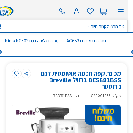
נינג’ה גריל דגם AG653
מכונת גלידה דגם Ninja NC503
מכונת קפה חכמה אוטומטית דגם
BES881BSS ברוויל Breville
נירוסטה
מק״ט
:
820001376
דגם: BES881BSS