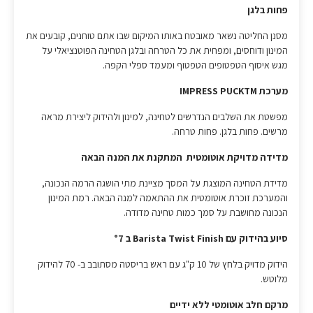
פחות בלגן
מסנן החליטה נשאר מאובטח באותו המיקום שבו אתם טוחנים, קובעים את
המינון ודוחסים, ומפחית את כל הטרחה ובלגן הטחינה הפוטנציאלי על
מגש איסוף הטפטופים הטפטוף ומעמד ספלי הקפה.
מערכת IMPRESS PUCKTM
מפשטת את השלבים הנדרשים לטחינה, למינון ולהידוק ליצירת מראה
מרשים. פחות בלגן. פחות טרחה.
מדידה מדויקת אוטומטית המתקנת את המנה הבאה
מדידת הטחינה המוצגת על המסך מציינת מתי הושגה הרמה הנכונה,
והמערכת זוכרת אוטומטית את ההתאמה למנה הבאה. רמת המינון
הנכונה מחושבת על סמך כמות טחינה מדודה.
סיוע בהידוק עם Barista Twist Finish ב °7
הידוק מדויק בלחץ של 10 ק"ג עם ראש בריסטה מסתובב ב- 70 להידוק
מלוטש.
מרקם חלב אוטומטי ללא ידיים