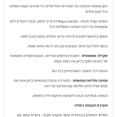
כיוון אוטומטי והמלצה על ההגדרות האידיאליות כדי שתיהנו מקפה מושלם
בכל פעם מחדש
מטחנה קונית חכמה - עם Ninja Luxe לא צריך לנחש, הנינג'ה תמליץ לכם
אוטומטית על דרגת הטחינה המושלמת לכל
משקה בהתאם לתוכנית ולרמת טריות הפולים. ממש כמו בריסטה.
בנוסף תוכלו גם לבחור בעצמכם מבין 25 דרגות טחינה שונות.
שקילה אוטומטית
- תשכחו מניחושים ומדידות. מנגנון השקילה האוטומטי
של המכונה שוקל בדיוק את כמות הקפה
הנכונה לכל משקה. לטעם מדויק בכל כוס.
טחינה וחליטה מותאמת
- המערכת מנטרת ומתאימה בזמן אמת את
טמפרטורת ולחץ החליטה וגם ממליצה על רמת
הטחינה והחליטה הבאה לתוצאות מדויקות וללא ניחושים.
מערכת הקצפה כפולה
השילוב המושלם בין צינורית קיטור ומקציף מובנה - צינורית קיטור עם