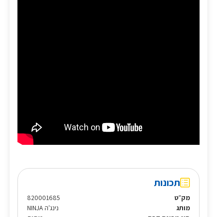
תכונות
מק״ט
820001685
מותג
נינג'ה NINJA