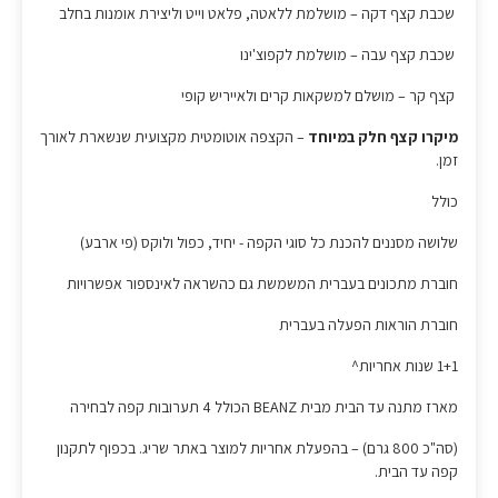
שכבת קצף דקה – מושלמת ללאטה, פלאט וייט וליצירת אומנות בחלב
שכבת קצף עבה – מושלמת לקפוצ'ינו
קצף קר – מושלם למשקאות קרים ולאייריש קופי
מיקרו קצף חלק במיוחד
– הקצפה אוטומטית מקצועית שנשארת לאורך
זמן.
כולל
שלושה מסננים להכנת כל סוגי הקפה - יחיד, כפול ולוקס (פי ארבע)
חוברת מתכונים בעברית המשמשת גם כהשראה לאינספור אפשרויות
חוברת הוראות הפעלה בעברית
1+1 שנות אחריות^
מארז מתנה עד הבית מבית BEANZ הכולל 4 תערובות קפה לבחירה
(סה"כ 800 גרם) – בהפעלת אחריות למוצר באתר שריג. בכפוף לתקנון
קפה עד הבית.