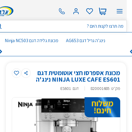
נינג’ה גריל דגם AG653
מכונת גלידה דגם Ninja NC503
מכונת אספרסו חצי אוטומטית דגם
NINJA LUXE CAFE ES601 נינג'ה
מק״ט
:
820001685
דגם: ES601