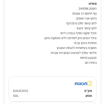
מפרט:
הספק 2400W
גוף חימום רב עוצמה
גיהוץ אנכי ואופקי
לחץ קיטור 190 גרם/דקה
לחץ קיטור bar5
מיכל שקוף נשלף בנפח 1 ליטר
מיכל המים ניתן לשליפה ללא הפסקת גיהוץ
תחתית גיהוץ קרמי
תושבת בטיחותית להנחת המגהץ
פילטר נשלף למניעת הצטברות אבנית
מנגנון בטיחות
בסיס רחב
תכונות
מק״ט
841152032
מותג
SOL