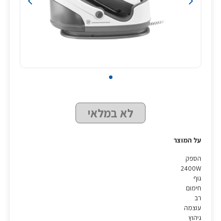
לא במלאי
על המוצר
הספק
2400W
גוף
חימום
רב
עוצמה
גיהוץ