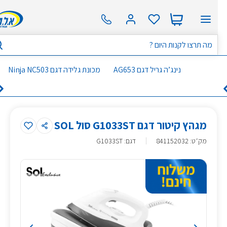
נינג’ה גריל דגם AG653
מכונת גלידה דגם Ninja NC503
מגהץ קיטור דגם G1033ST סול SOL
מק״ט
:
841152032
דגם: G1033ST