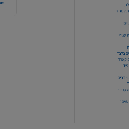
שהמ
ת למחיר
וים
ה סניף
ה
ים בלבד
ים קארד
ייד
וי דרים
 קניוני
תקנון קופון עד 10%