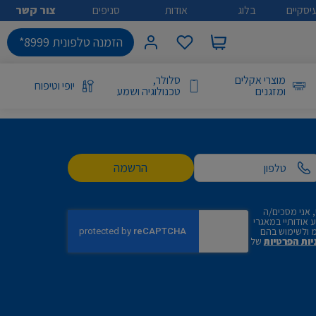
יסקיים
בלוג
אודות
סניפים
צור קשר
הזמנה טלפונית 8999*
מוצרי אקלים
סלולר,
יופי וטיפוח
ומזגנים
טכנולוגיה ושמע
הרשמה
 אני מסכים/ה
אודותיי במאגרי
 ולשימוש בהם
יות הפרטיות
של