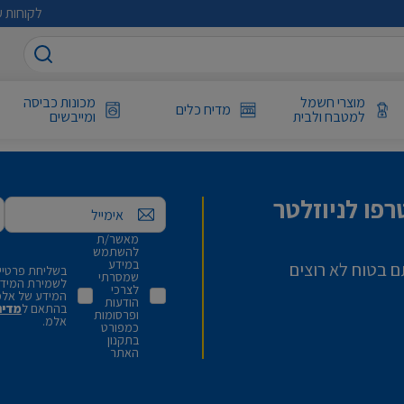
לקוחות ע
מוצרי חשמל
מכונות כביסה
מדיח כלים
למטבח ולבית
ומייבשים
פו לניוזלטר
אימייל
מאשר/ת
להשתמש
במידע
ם בטוח לא רוצים
בשליחת פרטיי,
שמסרתי
לשמירת המידע 
לצרכי
המידע של אלמ
הודעות
בהתאם ל
מדינ
ופרסומות
אלמ.
כמפורט
בתקנון
האתר