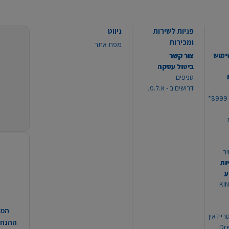
פניות לשירות
ניווט
ומכירות
מפת אתר
ימוש
צור קשר
ביטול עסקה
סניפים
דרושים ב - א.ל.מ.
יר
ות
ע
 מוצרי KING
המח
ריידאין
ההנחות
וי Dream