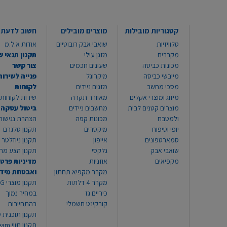
קטגוריות מובילות
מוצרים מובילים
חשוב לדעת
טלוויזיות
שואבי אבק רובוטיים
אודות א.ל.מ
מקררים
מזגן עילי
תקנון תנאי ש
מכונות כביסה
שעונים חכמים
צור קשר
מייבשי כביסה
מיקרוגל
פנייה לשירות
מסכי מחשב
מזגים ניידים
לקוחות
מיזוג ומוצרי אקלים
מאוורר תקרה
שירות לקוחות 8999*
מוצרים קטנים לבית
מחשבים ניידים
ביטול עסקה
ולמטבח
מכונות קפה
הצהרת נגישות
יופי וטיפוח
מיקסרים
תקנון טלגרם
סמארטפונים
אייפון
תקנון ניוזלטר
שואבי אבק
גלקסי
תקנון הצע מח
מקפיאים
אוזניות
מדיניות פרטי
מקרר מקפיא תחתון
ואבטחת מיד
מקרר 4 דלתות
תקנון
כיריים גז
במחיר נמוך
קורקינט חשמלי
בהתחייבות
תקנון תוכנית ט
תקנון תו