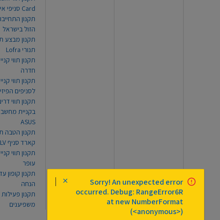
Card סניפי אילת
תקנון התחייבו
הזול בישראל
תקנון מבצע תו
תנורי Lofra
תקנון תווי קניי
חדרה
תקנון תווי קניי
לסניפים הפיזי
תקנון תווי דר
בקניית מחשב נ
ASUS
תקנון הטבה תו
קארד סניף TLV
תקנון תווי קנייה
עופר
Sorry! An unexpected error
הנחה
occurred. Debug: RangeError6R
תקנון פעילות
at new NumberFormat
משפיענים
(<anonymous>)