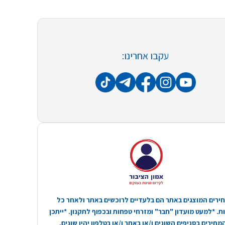
עקבו אחרינו:
ירים המוצגים באתר הם בלעדיים לרוכשים באתר ולאחר כל
. *למעט מועדון "חבר" ומזרחי טפחות ובכפוף לתקנון. *ייתכן
חירים בסניפים השונים ו/או באתר ו/או בטלפון יהיו שונים.