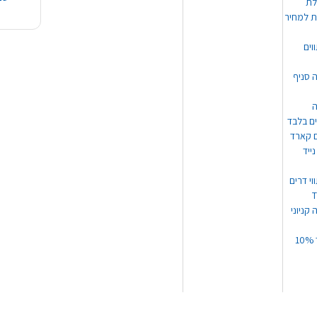
ת למחיר
וים
ה סניף
ה
ים בלבד
ים קארד
ייד
וי דרים
 קניוני
תקנון קופון עד 10%