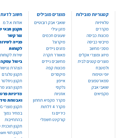
קטגוריות מובילות
מוצרים מובילים
חשוב לדעת
טלוויזיות
שואבי אבק רובוטיים
אודות א.ל.מ
מקררים
מזגן עילי
תקנון תנאי ש
מכונות כביסה
שעונים חכמים
צור קשר
מייבשי כביסה
מיקרוגל
פנייה לשירות
מסכי מחשב
מזגים ניידים
לקוחות
מיזוג ומוצרי אקלים
מאוורר תקרה
שירות לקוחות 8999*
מוצרים קטנים לבית
מחשבים ניידים
ביטול עסקה
ולמטבח
מכונות קפה
הצהרת נגישות
יופי וטיפוח
מיקסרים
תקנון טלגרם
סמארטפונים
אייפון
תקנון ניוזלטר
שואבי אבק
גלקסי
תקנון הצע מח
מקפיאים
אוזניות
מדיניות פרטי
מקרר מקפיא תחתון
ואבטחת מיד
מקרר 4 דלתות
תקנון
כיריים גז
במחיר נמוך
קורקינט חשמלי
בהתחייבות
תקנון תוכנית ט
תקנון תו