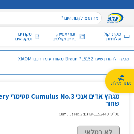
מקרני קול
תנורי אפייה,
מקררים
וטלוויזיות
כיריים וקולטים
ומקפיאים
מכשיר להסרת שיער Braun PL5152
מאוורר עומד חכם XIAOMI
אתר אילת
מגהץ ‏אדים אנ
שחור
מק״ט
:
841152440
דגם: Cumulus No.3
לא במלאי