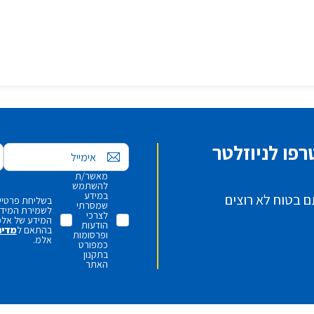
פו לניוזלטר
אימייל
מאשר/ת
להשתמש
במידע
ם בטוח לא רוצים
בשליחת פרטיי,
שמסרתי
לשמירת המידע 
לצרכי
המידע של אלמ
הודעות
בהתאם ל
מדינ
ופרסומות
אלמ.
כמפורט
בתקנון
האתר