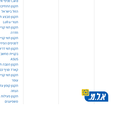
Card סניפי אילת
תקנון התחייבו
הזול בישראל
תקנון מבצע תו
תנורי Lofra
תקנון תווי קניי
חדרה
תקנון תווי קניי
לסניפים הפיזי
תקנון תווי דר
בקניית מחשב נ
ASUS
תקנון הטבה תו
קארד סניף TLV
תקנון תווי קנייה
עופר
הנחה
תקנון פעילות
משפיענים