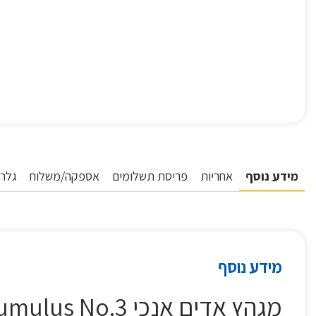
מידע נוסף
אחריות
פריסת תשלומים
אספקה/משלוח
גלרי
מידע נוסף
מגהץ ‏אדים אנכי Cumulus No.3 סטימרי Steamery שחור