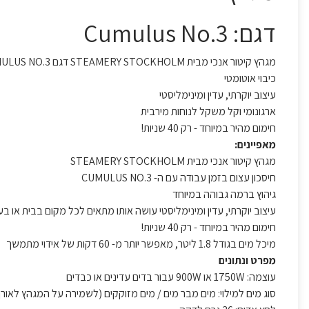
דגם: Cumulus No.3
מגהץ קיטור אנכי מבית STEAMERY STOCKHOLM דגם CUMULUS NO.3
כיבוי אוטומטי
עיצוב יוקרתי, עדין ומינימליסטי
ארגונומי וקל משקל לנוחות מירבית
חימום מהיר במיוחד - רק 40 שניות!
מאפיינים:
מגהץ קיטור אנכי מבית STEAMERY STOCKHOLM
חיסכון עצום בזמן עבודה עם ה- CUMULUS NO.3
גיהוץ ברמה גבוהה במיוחד
עיצוב יוקרתי, עדין ומינימליסטי עושה אותו מתאים לכל מקום בבית או ב
חימום מהיר במיוחד - רק 40 שניות!
מיכל מים בגודל 1.8 ליטר, מאפשר יותר מ- 60 דקות של אידוי מתמשך
מפרט ונתונים
עוצמה: 1750W או 900W עבור בדים עדינים או כבדים
סוג מים למילוי: מים מבר מים / מים מזוקקים (לשמירה על המגהץ לאורך