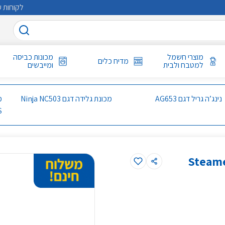
לקוחות ע
מוצרי חשמל
מכונות כביסה
מדיח כלים
למטבח ולבית
ומייבשים
נינג’ה גריל דגם AG653
מכונת גלידה דגם Ninja NC503
S
כי Cumulus No.3 סטימרי Steamery