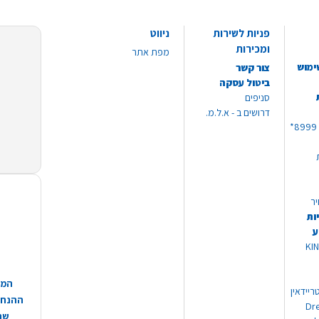
פניות לשירות
ניווט
ומכירות
מפת אתר
ימוש
צור קשר
ביטול עסקה
סניפים
דרושים ב - א.ל.מ.
יר
ות
ע
 מוצרי KING
המח
ריידאין
ההנחות
וי Dream
שהמ