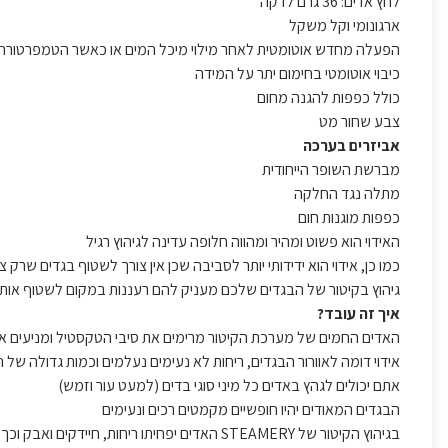
לחץ אדים: 36 גרם לדקה
ארגונומי וקל משקל
הפעלה מחדש אוטומטית לאחר מילוי מיכל המים או כאשר הטמפרטורה 
כיבוי אוטומטי בחימום יתר על המידה
כולל כפפות להגנה מחום
צבע שחור מט
אביזרים בערכה
מברשת השופר הייחודית
מתלה נגד החלקה
כפפות מוגנות חום
האידוי הוא פשוט ומהיר ומהווה חלופה עדינה לגיהוץ רגיל
כמו כן, אידוי הוא ידידותי יותר לסביבה שכן אין צורך לשטוף בגדים שרק צ
גיהוץ בקיטור של הבגדים שלכם מעניק להם רעננות במקום לשטוף או
איך זה עובד?
האדים החמים של מערכת הקיטור מרימים את סיבי הטקסטיל ומניעים א
אידוי דומה לאוורור הבגדים, ריחות לא נעימים נעלמים וכמות גדולה של
אתם יכולים לגהץ באדים כל מיני סוגי בדים (למעט עור וזמש)
הבגדים המאודים יהיו חופשיים מקמטים רכים ונעימים
בגיהוץ הקיטור של STEAMERY האדים יפחיתו ריחות, חיידקים ואבק וכך יאריכו את תוחלת החיים של הבגד