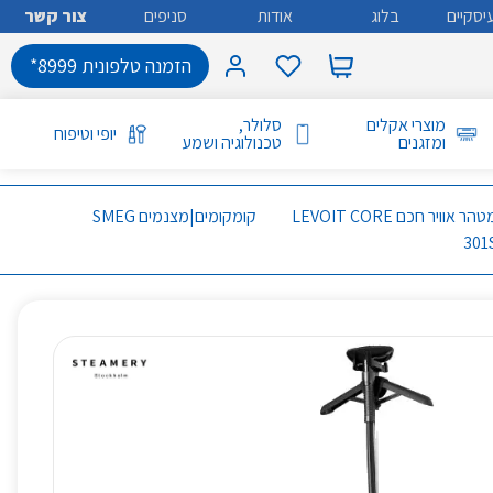
יסקיים
בלוג
אודות
סניפים
צור קשר
הזמנה טלפונית 8999*
מוצרי אקלים
סלולר,
יופי וטיפוח
ומזגנים
טכנולוגיה ושמע
מטהר אוויר חכם LEVOIT CORE
קומקומים|מצנמים SMEG
301