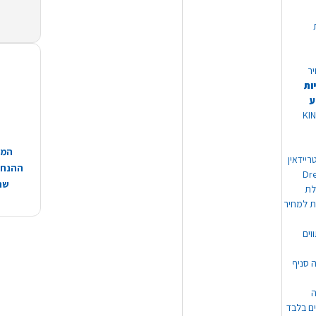
יר
ות
ע
 מוצרי KING
המח
ריידאין
ההנחות
וי Dream
שהמ
ת למחיר
וים
ה סניף
ה
ים בלבד