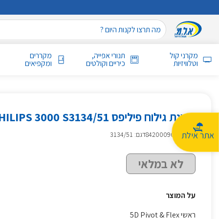
מקרני קול
תנורי אפייה,
מקררים
וטלוויזיות
כיריים וקולטים
ומקפיאים
מכונת גילוח פיליפס PHILIPS 3000 S3134/51
אתר אילת
מק״ט
:
842000904
דגם: 3134/51
לא במלאי
על המוצר
ראשי 5D Pivot & Flex