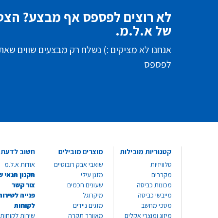
לא רוצים לפספס אף מבצע? הצטר
של א.ל.מ.
אנחנו לא מציקים :) נשלח רק מבצעים שווים שאת
לפספס
קטגוריות מובילות
מוצרים מובילים
חשוב לדעת
טלוויזיות
שואבי אבק רובוטיים
אודות א.ל.מ
מקררים
מזגן עילי
תקנון תנאי ש
מכונות כביסה
שעונים חכמים
צור קשר
מייבשי כביסה
מיקרוגל
פנייה לשירות
מסכי מחשב
מזגים ניידים
לקוחות
מיזוג ומוצרי אקלים
מאוורר תקרה
שירות לקוחות 8999*