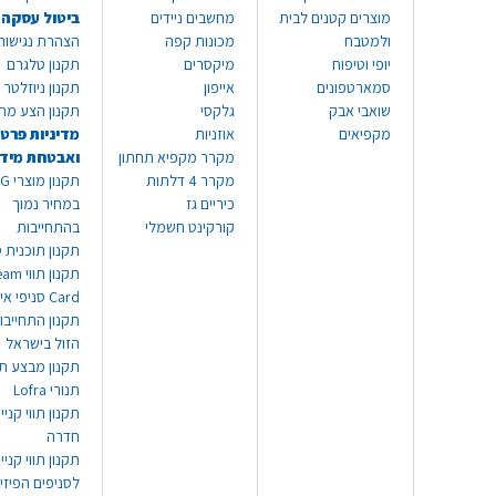
מוצרים קטנים לבית
מחשבים ניידים
ביטול עסקה
ולמטבח
מכונות קפה
הצהרת נגישות
יופי וטיפוח
מיקסרים
תקנון טלגרם
סמארטפונים
אייפון
תקנון ניוזלטר
שואבי אבק
גלקסי
תקנון הצע מח
מקפיאים
אוזניות
מדיניות פרטי
מקרר מקפיא תחתון
ואבטחת מיד
מקרר 4 דלתות
תקנון
כיריים גז
במחיר נמוך
קורקינט חשמלי
בהתחייבות
תקנון תוכנית ט
תקנון תו
Card סניפי אילת
תקנון התחייבו
הזול בישראל
תקנון מבצע תו
תנורי Lofra
תקנון תווי קניי
חדרה
תקנון תווי קניי
לסניפים הפיזי