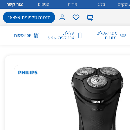
יסקיים
בלוג
אודות
סניפים
צור קשר
הזמנה טלפונית 8999*
מוצרי אקלים
סלולר,
יופי וטיפוח
ומזגנים
טכנולוגיה ושמע