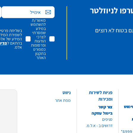
פו לניוזלטר
אימייל
מאשר/ת
להשתמש
במידע
ם בטוח לא רוצים
בשליחת פרטיי,
שמסרתי
לשמירת המידע 
לצרכי
המידע של אלמ
הודעות
בהתאם ל
מדינ
ופרסומות
אלמ.
כמפורט
בתקנון
האתר
פניות לשירות
ניווט
ומכירות
מפת אתר
ימוש
צור קשר
ביטול עסקה
סניפים
דרושים ב - א.ל.מ.