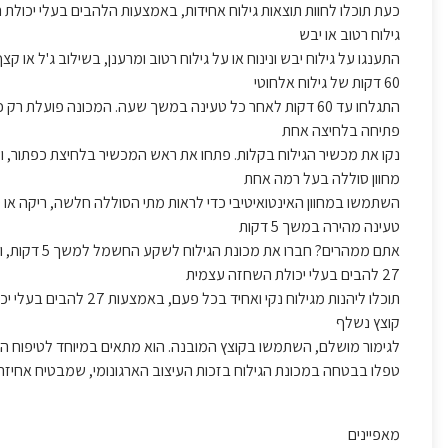
כעת תוכלו לחוות תוצאות גילוח אחידות, באמצעות הלהבים בעלי יכולת ה
גילוח רטוב או יבש
התענגו על גילוח יבש ונינוח או על גילוח רטוב ומרענן, בשילוב ג'ל או ק
60 דקות של גילוח אלחוטי
התגלחו עד 60 דקות לאחר כל טעינה במשך שעה. המכונה פועלת רק כאשר אינה בטעינה.
פתיחה בלחיצה אחת
נקו את מכשיר הגילוח בקלות. פתחו את ראש המכשיר בלחיצת כפתור, ו
מחוון סוללה בעל רמה אחת
השתמשו במחוון האינטואיטיבי כדי לראות מתי הסוללה חלשה, ריקה או 
טעינה מהירה במשך 5 דקות
אתם ממהרים? חברו את מכונת הגילוח לשקע החשמל למשך 5 דקות, והמתח יספיק לכם לגילוח מלא אחד.
27 להבים בעלי יכולת השחזה עצמית
תוכלו ליהנות מגילוח נקי ואחיד בכל פעם, באמצעות 27 להבים בעלי יכולת השחזה עצמית, שמיועדים לביצועים מדויקים.
קוצץ נשלף
לגימור מושלם, השתמשו בקוצץ המובנה. הוא מתאים במיוחד לטיפוח הש
טפלו בבטחה במכונת הגילוח בזכות העיצוב הארגונומי, שמבטיח אחיזה 
מאפיינים