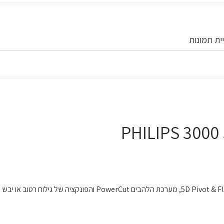
ית תמונות
סדרת מכונות הגילוח 3000 של פיליפס מבטיחה גילוח נוח ונקי. ראשי 5D Pivot & Flex, מערכת הלהבים PowerCut והפונקציה של גילוח רטוב או יבש