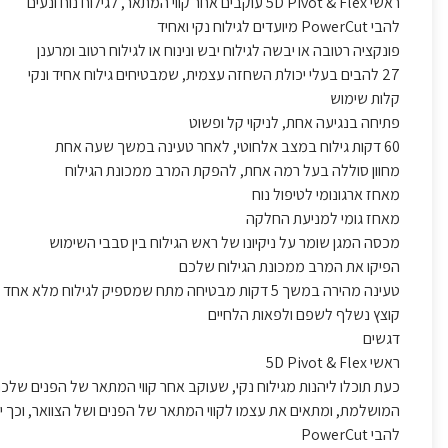
ראשי 5D Pivot & Flex עוקבים אחר קווי המתאר, לגילוח נוח ונעים
להבי PowerCut מיועדים לגילוח נקי ואחיד
פונקציה רטובה או יבשה לגילוח יבש ונינוח או לגילוח רטוב ומרענן
27 להבים בעלי יכולת השחזה עצמית, שמבטיחים גילוח אחיד ונקי
קלות שימוש
פתיחה בנגיעה אחת, לניקוי קל ופשוט
60 דקות גילוח במצב אלחוטי, לאחר טעינה במשך שעה אחת
מחוון סוללה בעל רמה אחת, להפקת המרב ממכונת הגילוח
מאחז ארגונומי לטיפול נוח
מאחז גומי למניעת החלקה
מכסה המגן שומר על ניקיונו של ראש הגילוח בין סבבי השימוש
הפיקו את המרב ממכונת הגילוח שלכם
טעינה מהירה במשך 5 דקות מבטיחה מתח שמספיק לגילוח מלא אחד
קוצץ נשלף לשפם ולפאות הלחיים
דגשים
ראשי 5D Pivot & Flex
המושלמת, ומתאים את עצמו לקווי המתאר של הפנים ושל הצוואר, וכך י
להבי PowerCut