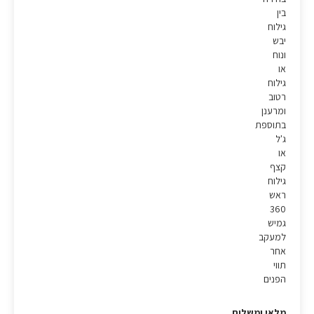
בין
גילוח
יבש
ונוח
או
גילוח
רטוב
ומרענן
בתוספת
ג'ל
או
קצף
גילוח
ראש
360
גמיש
למעקב
אחר
תווי
הפנים
מלאי ומשלוח