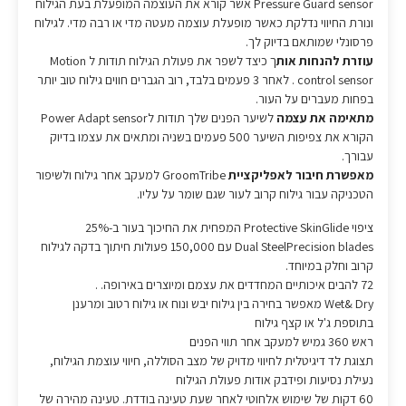
Pressure Guard sensor אשר קורא את העוצמה המופעלת בעת הגילוח
ונורת החיווי נדלקת כאשר מופעלת עוצמה מעטה מדי או רבה מדי. לגילוח
פרסונלי שמותאם בדיוק לך.
עוזרת להנחות אות
ך כיצד לשפר את פעולת הגילוח תודות ל Motion
control sensor . לאחר 3 פעמים בלבד, רוב הגברים חווים גילוח טוב יותר
בפחות מעברים על העור.
מתאימה את עצמה
לשיער הפנים שלך תודות לPower Adapt sensor
הקורא את צפיפות השיער 500 פעמים בשניה ומתאים את עצמו בדיוק
עבורך.
מאפשרת חיבור לאפליקציית
GroomTribe למעקב אחר גילוח ולשיפור
הטכניקה עבור גילוח קרוב לעור שגם שומר על עליו.
ציפוי Protective SkinGlide המפחית את החיכוך בעור ב-25%
Dual SteelPrecision blades עם 150,000 פעולות חיתוך בדקה לגילוח
קרוב וחלק במיוחד.
72 להבים איכותיים המחדדים את עצמם ומיוצרים באירופה. .
Wet& Dry מאפשר בחירה בין גילוח יבש ונוח או גילוח רטוב ומרענן
בתוספת ג'ל או קצף גילוח
ראש 360 גמיש למעקב אחר תווי הפנים
תצוגת לד דיגיטלית לחיווי מדויק של מצב הסוללה, חיווי עוצמת הגילוח,
נעילת נסיעות ופידבק אודות פעולת הגילוח
60 דקות של שימוש אלחוטי לאחר שעת טעינה בודדת. טעינה מהירה של