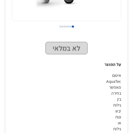
לא במלאי
על המוצר
איטום
AquaTec
מאפשר
בחירה
בין
גילוח
יבש
ונוח
או
גילוח