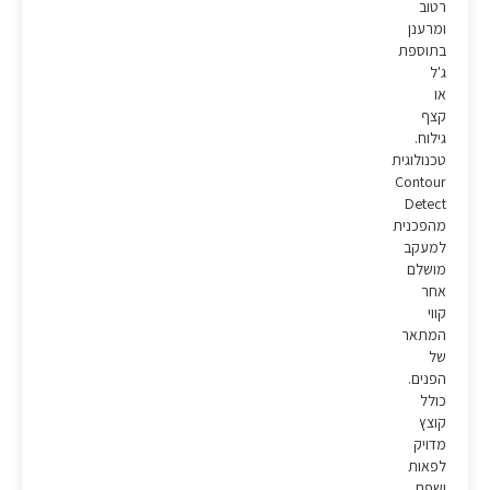
רטוב
ומרענן
בתוספת
ג'ל
או
קצף
גילוח.
טכנולוגית
Contour
Detect
מהפכנית
למעקב
מושלם
אחר
קווי
המתאר
של
הפנים.
כולל
קוצץ
מדויק
לפאות
ושפם