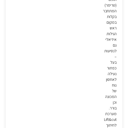
(טרימר)
המתחבר
בקלות
במקום
ראש
הגילוח.
אידיאלי
גם
לנסיעות
–
בעל
כפתור
נעילה
לאחסון
נוח
של
המכונה
וכן
בורר.
מערכת
Lift&cut
לחיתוך