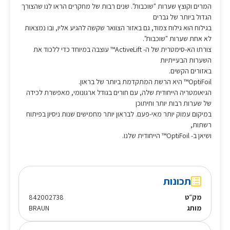
המרים וקוצץ שערות "שוכבות". שנים רבות של מחקרים הראו לנו שהצורך
הגדול ביותר של גברים
בגילוח הוא גילוח צמוד, גם באזור הצוואר שקשה להגיע אליו, ובו נמצאות
לא אחת שערות "שוכבות".
צורתו הא-סימטרית של ה- ActiveLift™ עוצבה במיוחד כדי ללכוד את
השערות הבעייתיות
באזורים הקשים.
OptiFoil™ היא הרשת המתקדמת ביותר של בראון.
הגיאומטריה הייחודית שלה, עם חורים בגודל ארגונומי, מאפשרת לכידה
של שערות רבות יותר וחיתוכן
במיקום עמוק יותר מאי-פעם. לבראון יותר מחמישים שנות ניסיון בפיתוח
רשתות,
ושיאן ב- OptiFoil™ הייחודית שלנו.
תכונות
מק״ט
842002738
מותג
BRAUN