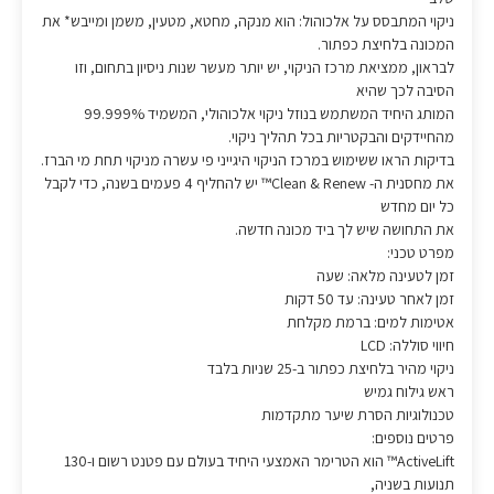
ניקוי המתבסס על אלכוהול: הוא מנקה, מחטא, מטעין, משמן ומייבש* את
המכונה בלחיצת כפתור.
לבראון, ממציאת מרכז הניקוי, יש יותר מעשר שנות ניסיון בתחום, וזו
הסיבה לכך שהיא
המותג היחיד המשתמש בנוזל ניקוי אלכוהולי, המשמיד 99.999%
מהחיידקים והבקטריות בכל תהליך ניקוי.
בדיקות הראו ששימוש במרכז הניקוי היגייני פי עשרה מניקוי תחת מי הברז.
את מחסנית ה- Clean & Renew™ יש להחליף 4 פעמים בשנה, כדי לקבל
כל יום מחדש
את התחושה שיש לך ביד מכונה חדשה.
מפרט טכני:
זמן לטעינה מלאה: שעה
זמן לאחר טעינה: עד 50 דקות
אטימות למים: ברמת מקלחת
חיווי סוללה: LCD
ניקוי מהיר בלחיצת כפתור ב-25 שניות בלבד
ראש גילוח גמיש
טכנולוגיות הסרת שיער מתקדמות
פרטים נוספים:
ActiveLift™ הוא הטרימר האמצעי היחיד בעולם עם פטנט רשום ו-130
תנועות בשניה,