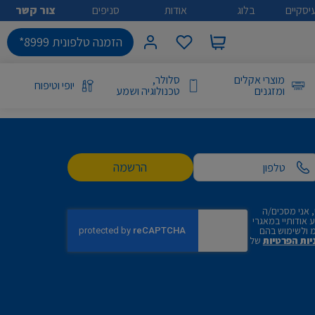
יסקיים
בלוג
אודות
סניפים
צור קשר
הזמנה טלפונית 8999*
מוצרי אקלים
סלולר,
יופי וטיפוח
ומזגנים
טכנולוגיה ושמע
הרשמה
 אני מסכים/ה
אודותיי במאגרי
 ולשימוש בהם
יות הפרטיות
של