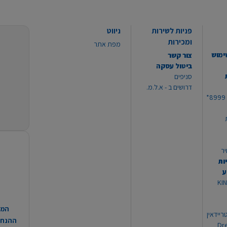
פניות לשירות
ניווט
ומכירות
מפת אתר
ימוש
צור קשר
ביטול עסקה
סניפים
דרושים ב - א.ל.מ.
יר
ות
ע
 מוצרי KING
המח
ריידאין
ההנחות
וי Dream