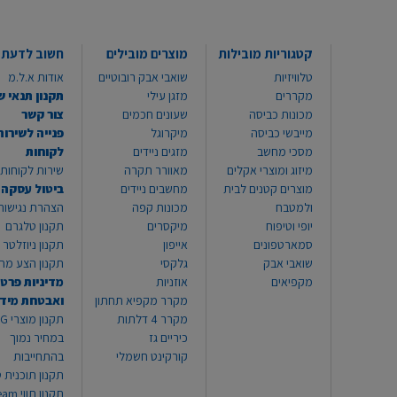
קטגוריות מובילות
מוצרים מובילים
חשוב לדעת
טלוויזיות
שואבי אבק רובוטיים
אודות א.ל.מ
מקררים
מזגן עילי
תקנון תנאי ש
מכונות כביסה
שעונים חכמים
צור קשר
מייבשי כביסה
מיקרוגל
פנייה לשירות
מסכי מחשב
מזגים ניידים
לקוחות
מיזוג ומוצרי אקלים
מאוורר תקרה
שירות לקוחות 8999*
מוצרים קטנים לבית
מחשבים ניידים
ביטול עסקה
ולמטבח
מכונות קפה
הצהרת נגישות
יופי וטיפוח
מיקסרים
תקנון טלגרם
סמארטפונים
אייפון
תקנון ניוזלטר
שואבי אבק
גלקסי
תקנון הצע מח
מקפיאים
אוזניות
מדיניות פרטי
מקרר מקפיא תחתון
ואבטחת מיד
מקרר 4 דלתות
תקנון
כיריים גז
במחיר נמוך
קורקינט חשמלי
בהתחייבות
תקנון תוכנית ט
תקנון תו