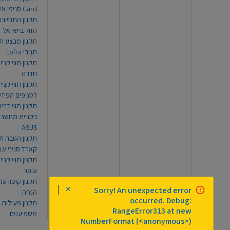
Card סניפי אילת
תקנון התחייבו
הזול בישראל
תקנון מבצע תו
תנורי Lofra
תקנון תווי קניי
חדרה
תקנון תווי קניי
לסניפים הפיזי
תקנון תווי דר
בקניית מחשב נ
ASUS
תקנון הטבה תו
קארד סניף TLV
תקנון תווי קנייה
עופר
Sorry! An unexpected error
הנחה
occurred. Debug:
תקנון פעילות
RangeError313 at new
משפיענים
NumberFormat (<anonymous>)