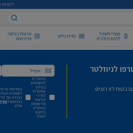
לקוחות ע
מוצרי חשמל
מכונות כביסה
מדיח כלים
למטבח ולבית
ומייבשים
פו לניוזלטר
אימייל
מאשר/ת
להשתמש
במידע
ם בטוח לא רוצים
בשליחת פרטיי,
שמסרתי
לשמירת המידע 
לצרכי
המידע של אלמ
הודעות
בהתאם ל
מדינ
ופרסומות
אלמ.
כמפורט
בתקנון
האתר