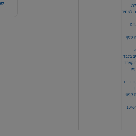
שהמ
ת למחיר
וים
ה סניף
ה
ים בלבד
ים קארד
ייד
וי דרים
 קניוני
תקנון קופון עד 10%