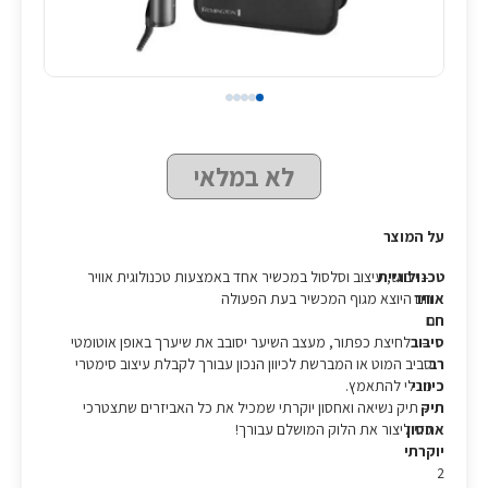
לא במלאי
על המוצר
טכנולוגיית
– ייבוש, עיצוב וסלסול במכשיר אחד באמצעות טכנולוגית אוויר
אוויר
חם היוצא מגוף המכשיר בעת הפעולה
חם
סיבוב
– בלחיצת כפתור, מעצב השיער יסובב את שיערך באופן אוטומטי
רב
סביב המוט או המברשת לכיוון הנכון עבורך לקבלת עיצוב סימטרי
כיווני
מבלי להתאמץ.
תיק
– תיק נשיאה ואחסון יוקרתי שמכיל את כל האביזרים שתצטרכי
אחסון
כדי ליצור את הלוק המושלם עבורך!
יוקרתי
2