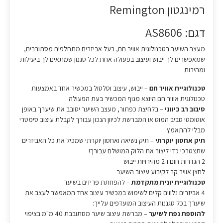
רמינגטון Remington
דגם: AS8606
מעצב השיער בטכנולוגית אוויר חם, בעל אביזרים מתחלפים מסתובבים,
שמאפשרים לך ייבוש ועיצוב בפעולה אחת לכל סגנון שמתאים לך ביעילות
ומהירות
טכנולוגיית אוויר חם
– ייבוש, עיצוב וסלסול במכשיר אחד באמצעות
טכנולוגית אוויר חם היוצא מגוף המכשיר בעת הפעולה
סיבוב רב כיווני
– בלחיצת כפתור, מעצב השיער יסובב את שיערך באופן
אוטומטי סביב המוט או המברשת לכיוון הנכון עבורך לקבלת עיצוב סימטרי
מבלי להתאמץ.
תיק אחסון יוקרתי
– תיק נשיאה ואחסון יוקרתי שמכיל את כל האביזרים
שתצטרכי כדי ליצור את הלוק המושלם עבורך!
2 הגדרות חום ו-2 מהירויות ייבוש
לחצן אוויר קר לקיבוע עיצוב השיער
טכנולוגיית יונית מתקדמת
– להפחתת פריזים בשיער
4 אביזרים נלווים קלים לשימוש במכשיר עיצוב אחד המאפשר לעצב את
שיערך בכל סגננות העיצוב המועדפים עלייך:
להוספת נפח לשיער
– מברשת עיצוב שיער מסתובבת 40 מ"מ בציפוי