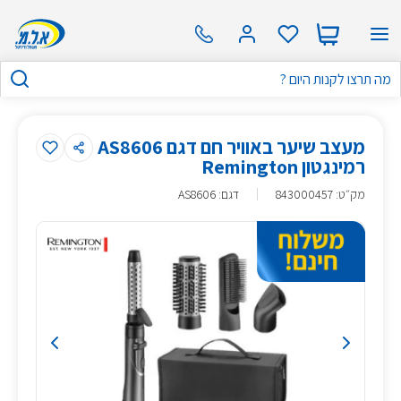
מעצב שיער באוויר חם דגם AS8606
רמינגטון Remington
מק״ט
:
843000457
דגם: AS8606