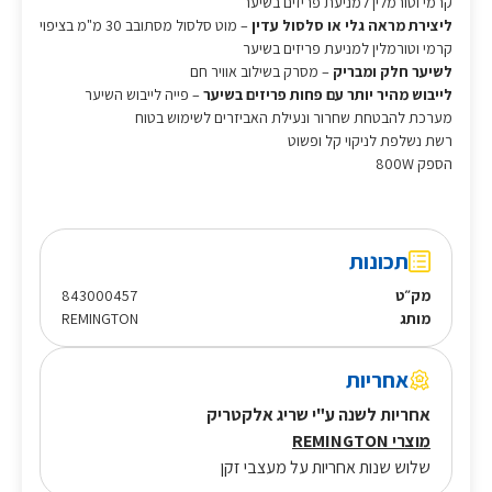
קרמי וטורמלין למניעת פריזים בשיער
ליצירת מראה גלי או סלסול עדין
– מוט סלסול מסתובב 30 מ"מ בציפוי
קרמי וטורמלין למניעת פריזים בשיער
לשיער חלק ומבריק
– מסרק בשילוב אוויר חם
לייבוש מהיר יותר עם פחות פריזים בשיער
– פייה לייבוש השיער
מערכת להבטחת שחרור ונעילת האביזרים לשימוש בטוח
רשת נשלפת לניקוי קל ופשוט
הספק 800W
תכונות
מק״ט
843000457
מותג
REMINGTON
אחריות
אחריות לשנה ע"י שריג אלקטריק
מוצרי REMINGTON
שלוש שנות אחריות על מעצבי זקן