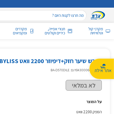
מקרני קול
תנורי אפייה,
מקררים
וטלוויזיות
כיריים וקולטים
ומקפיאים
מייבש שיער חזק+דיפיוזר 2200 וואט BABYLISS בייביליס
אתר אילת
מק״ט
:
843000669
דגם: BA-D570DILE
לא במלאי
על המוצר
הספק 2200 וואט