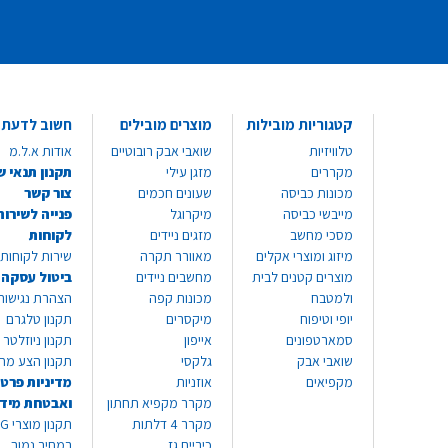
קטגוריות מובילות
מוצרים מובילים
חשוב לדעת
טלוויזיות
שואבי אבק רובוטיים
אודות א.ל.מ
מקררים
מזגן עילי
תקנון תנאי ש
מכונות כביסה
שעונים חכמים
צור קשר
מייבשי כביסה
מיקרוגל
פנייה לשירות
מסכי מחשב
מזגים ניידים
לקוחות
מיזוג ומוצרי אקלים
מאוורר תקרה
שירות לקוחות 8999*
מוצרים קטנים לבית
מחשבים ניידים
ביטול עסקה
ולמטבח
מכונות קפה
הצהרת נגישות
יופי וטיפוח
מיקסרים
תקנון טלגרם
סמארטפונים
אייפון
תקנון ניוזלטר
שואבי אבק
גלקסי
תקנון הצע מח
מקפיאים
אוזניות
מדיניות פרטי
מקרר מקפיא תחתון
ואבטחת מיד
מקרר 4 דלתות
תקנון
כיריים גז
במחיר נמוך