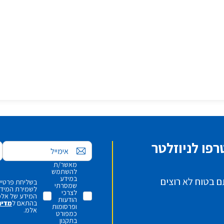
פו לניוזלטר
אימייל
מאשר/ת
להשתמש
במידע
ם בטוח לא רוצים
בשליחת פרטיי,
שמסרתי
לשמירת המידע 
לצרכי
המידע של אלמ
הודעות
בהתאם ל
מדינ
ופרסומות
אלמ.
כמפורט
בתקנון