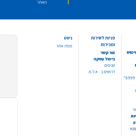
האתר
פניות לשירות
ניווט
ומכירות
מפת אתר
ימוש
צור קשר
ביטול עסקה
סניפים
דרושים ב - א.ל.מ.
יר
ות
ע
 מוצרי KING