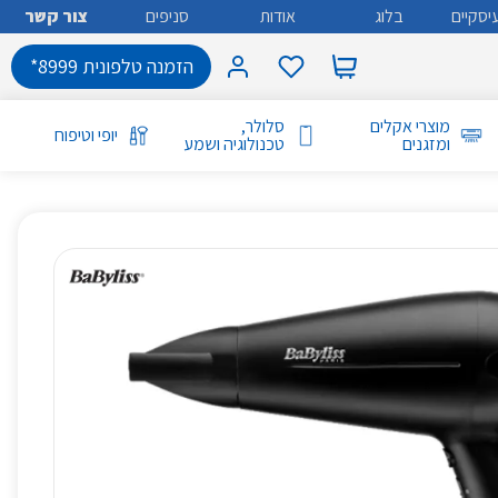
יסקיים
בלוג
אודות
סניפים
צור קשר
הזמנה טלפונית 8999*
מוצרי אקלים
סלולר,
יופי וטיפוח
ומזגנים
טכנולוגיה ושמע