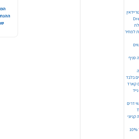
המח
ריידאין
ההנחות
וי Dream
שהמ
ת למחיר
וים
ה סניף
ה
ים בלבד
ים קארד
ייד
וי דרים
 קניוני
תקנון קופון עד 10%