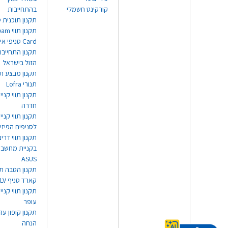
קורקינט חשמלי
בהתחייבות
תקנון תוכנית ט
תקנון תו
Card סניפי אילת
תקנון התחייבו
הזול בישראל
תקנון מבצע תו
תנורי Lofra
תקנון תווי קניי
חדרה
תקנון תווי קניי
לסניפים הפיזי
תקנון תווי דר
בקניית מחשב נ
ASUS
תקנון הטבה תו
קארד סניף TLV
תקנון תווי קנייה
עופר
הנחה