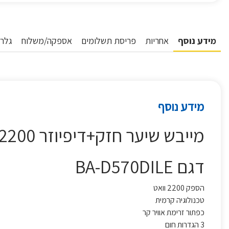
מידע נוסף
אחריות
פריסת תשלומים
אספקה/משלוח
גלרי
מידע נוסף
מייבש שיער חזק+דיפיוזר 2200 וואט BABYLISS בייביליס
דגם BA-D570DILE
הספק 2200 וואט
טכנולוגיה קרמית
כפתור זרימת אוויר קר
3 הגדרות חום