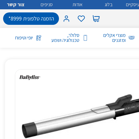
יסקיים
בלוג
אודות
סניפים
צור קשר
הזמנה טלפונית 8999*
מוצרי אקלים
סלולר,
יופי וטיפוח
ומזגנים
טכנולוגיה ושמע