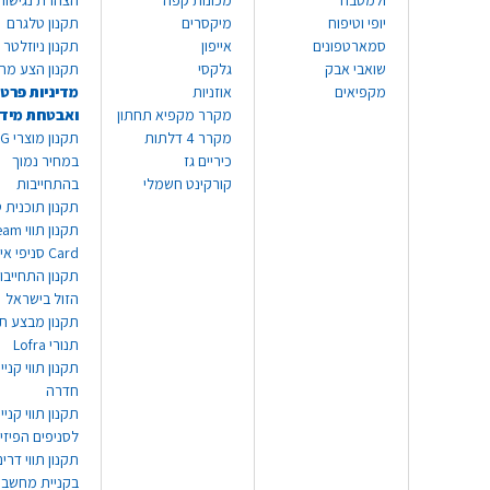
ולמטבח
מכונות קפה
הצהרת נגישות
יופי וטיפוח
מיקסרים
תקנון טלגרם
סמארטפונים
אייפון
תקנון ניוזלטר
שואבי אבק
גלקסי
תקנון הצע מח
מקפיאים
אוזניות
מדיניות פרטי
מקרר מקפיא תחתון
ואבטחת מיד
מקרר 4 דלתות
תקנון
כיריים גז
במחיר נמוך
קורקינט חשמלי
בהתחייבות
תקנון תוכנית ט
תקנון תו
Card סניפי אילת
תקנון התחייבו
הזול בישראל
תקנון מבצע תו
תנורי Lofra
תקנון תווי קניי
חדרה
תקנון תווי קניי
לסניפים הפיזי
תקנון תווי דר
בקניית מחשב נ