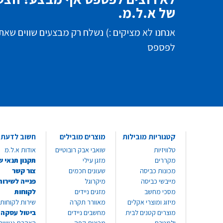
של א.ל.מ.
אנחנו לא מציקים :) נשלח רק מבצעים שווים שאת
לפספס
קטגוריות מובילות
מוצרים מובילים
חשוב לדעת
טלוויזיות
שואבי אבק רובוטיים
אודות א.ל.מ
מקררים
מזגן עילי
תקנון תנאי ש
מכונות כביסה
שעונים חכמים
צור קשר
מייבשי כביסה
מיקרוגל
פנייה לשירות
מסכי מחשב
מזגים ניידים
לקוחות
מיזוג ומוצרי אקלים
מאוורר תקרה
שירות לקוחות 8999*
מוצרים קטנים לבית
מחשבים ניידים
ביטול עסקה