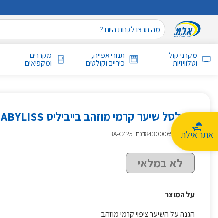
מקרני קול
תנורי אפייה,
מקררים
וטלוויזיות
כיריים וקולטים
ומקפיאים
מסלסל שיער קרמי מוזהב בייביליס BABYLISS
אתר אילת
מק״ט
:
843000691
דגם: BA-C425
לא במלאי
על המוצר
הגנה על השיער ציפוי קרמי מוזהב