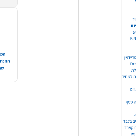
יר
ות
ע
 מוצרי KING
המח
ריידאין
ההנחות
וי Dream
שהמ
ת למחיר
וים
ה סניף
ה
ים בלבד
ים קארד
ייד