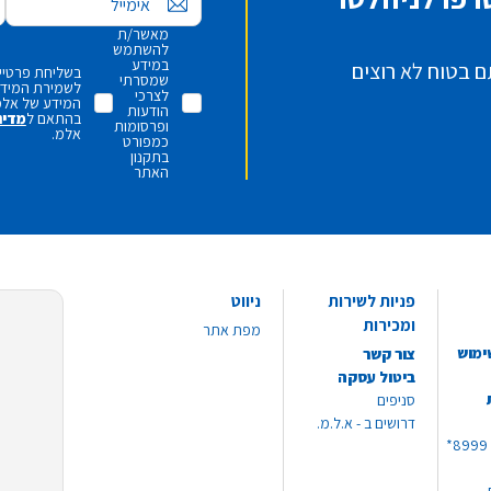
אימייל
מאשר/ת
להשתמש
במידע
ם בטוח לא רוצים
בשליחת פרטיי,
שמסרתי
לשמירת המידע 
לצרכי
המידע של אלמ
הודעות
בהתאם ל
מדינ
ופרסומות
אלמ.
כמפורט
בתקנון
האתר
פניות לשירות
ניווט
ומכירות
מפת אתר
ימוש
צור קשר
ביטול עסקה
סניפים
דרושים ב - א.ל.מ.