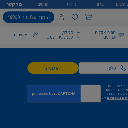
יסקיים
בלוג
אודות
סניפים
צור קשר
הזמנה טלפונית 8999*
מוצרי אקלים
סלולר,
יופי וטיפוח
ומזגנים
טכנולוגיה ושמע
הרשמה
 אני מסכים/ה
אודותיי במאגרי
 ולשימוש בהם
יות הפרטיות
של