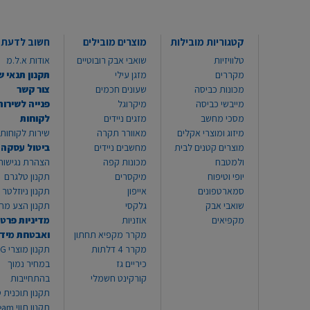
קטגוריות מובילות
מוצרים מובילים
חשוב לדעת
טלוויזיות
שואבי אבק רובוטיים
אודות א.ל.מ
מקררים
מזגן עילי
תקנון תנאי ש
מכונות כביסה
שעונים חכמים
צור קשר
מייבשי כביסה
מיקרוגל
פנייה לשירות
מסכי מחשב
מזגים ניידים
לקוחות
מיזוג ומוצרי אקלים
מאוורר תקרה
שירות לקוחות 8999*
מוצרים קטנים לבית
מחשבים ניידים
ביטול עסקה
ולמטבח
מכונות קפה
הצהרת נגישות
יופי וטיפוח
מיקסרים
תקנון טלגרם
סמארטפונים
אייפון
תקנון ניוזלטר
שואבי אבק
גלקסי
תקנון הצע מח
מקפיאים
אוזניות
מדיניות פרטי
מקרר מקפיא תחתון
ואבטחת מיד
מקרר 4 דלתות
תקנון
כיריים גז
במחיר נמוך
קורקינט חשמלי
בהתחייבות
תקנון תוכנית ט
תקנון תו