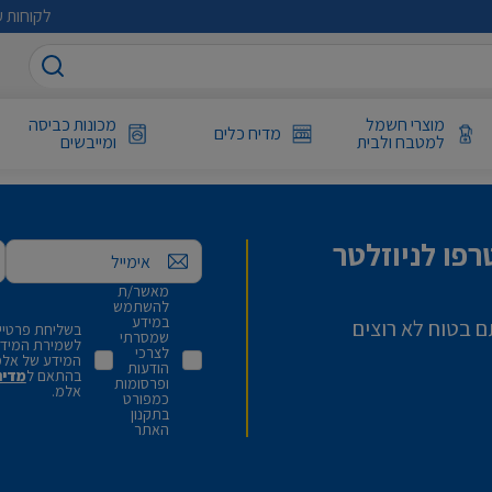
לקוחות ע
מוצרי חשמל
מכונות כביסה
מדיח כלים
למטבח ולבית
ומייבשים
פו לניוזלטר
אימייל
מאשר/ת
להשתמש
במידע
ם בטוח לא רוצים
בשליחת פרטיי,
שמסרתי
לשמירת המידע 
לצרכי
המידע של אלמ
הודעות
בהתאם ל
מדינ
ופרסומות
אלמ.
כמפורט
בתקנון
האתר