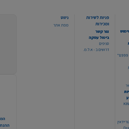
פניות לשירות
ניווט
ומכירות
מפת אתר
ימוש
צור קשר
ביטול עסקה
סניפים
דרושים ב - א.ל.מ.
יר
ות
ע
 מוצרי KING
המח
ריידאין
ההנחות
וי Dream