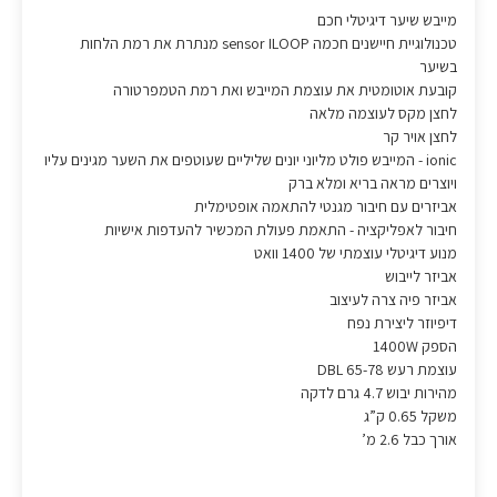
מייבש שיער דיגיטלי חכם
טכנולוגיית חיישנים חכמה sensor ILOOP מנתרת את רמת הלחות
בשיער
קובעת אוטומטית את עוצמת המייבש ואת רמת הטמפרטורה
לחצן מקס לעוצמה מלאה
לחצן אויר קר
ionic - המייבש פולט מליוני יונים שליליים שעוטפים את השער מגינים עליו
ויוצרים מראה בריא ומלא ברק
אביזרים עם חיבור מגנטי להתאמה אופטימלית
חיבור לאפליקציה - התאמת פעולת המכשיר להעדפות אישיות
מנוע דיגיטלי עוצמתי של 1400 וואט
אביזר לייבוש
אביזר פיה צרה לעיצוב
דיפיוזר ליצירת נפח
הספק 1400W
עוצמת רעש DBL 65-78
מהירות יבוש 4.7 גרם לדקה
משקל 0.65 ק”ג
אורך כבל 2.6 מ’