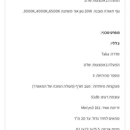
הפעלה באמצעות שלט.
גוף תאורה מובנה 20W גוון אור משתנה 3000K,4000K,6500K.
מפרט טכני:
כללי:
סדרה: Talia
הפעלה באמצעות: שלט
מספר מהירויות: 3
פונקציות מיוחדות : מצב חורף (פעולה הפוכה של המאוורר)
עוצמת רעש: 51db
זרימת אוויר: Min\m3 161
מתאים לחדר גדול: עד 20 מ"ר
מדות אריזה: 61.1x23.1x25.5