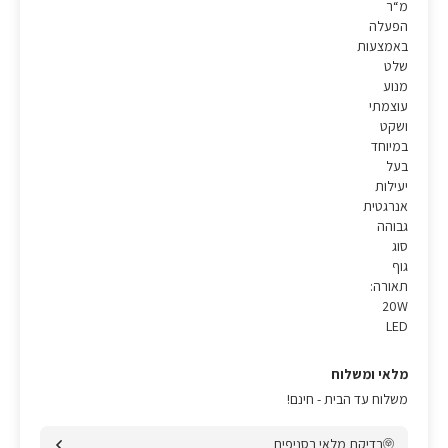
מ“ר
הפעלה
באמצעות
שלט
מנוע
עוצמתי
ושקט
במיוחד
בעל
יעילות
אנרגטית
גבוהה
סוג
גוף
תאורה:
20W
LED
מלאי ומשלוח
משלוח עד הבית - חינם!
בדיקת מלאי בסניפים