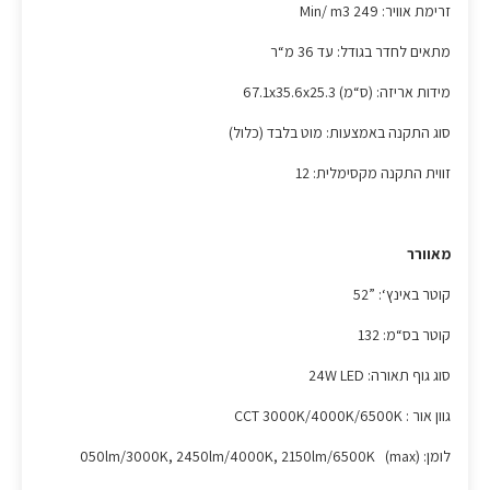
זרימת אוויר: Min/ m3 249
מתאים לחדר בגודל: עד 36 מ“ר
מידות אריזה: (ס“מ) 67.1x35.6x25.3
סוג התקנה באמצעות: מוט בלבד (כלול)
זווית התקנה מקסימלית: 12
מאוורר
קוטר באינץ‘: ”52
קוטר בס“מ: 132
סוג גוף תאורה: 24W LED
גוון אור : CCT 3000K/4000K/6500K
לומן: (max) 050lm/3000K, 2450lm/4000K, 2150lm/6500K