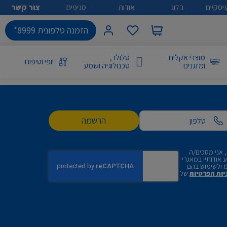
יסקיים
בלוג
אודות
סניפים
צור קשר
הזמנה טלפונית 8999*
מוצרי אקלים
סלולר,
יופי וטיפוח
ומזגנים
טכנולוגיה ושמע
הרשמה
 אני מסכים/ה
אודותיי במאגרי
 ולשימוש בהם
יות הפרטיות
של