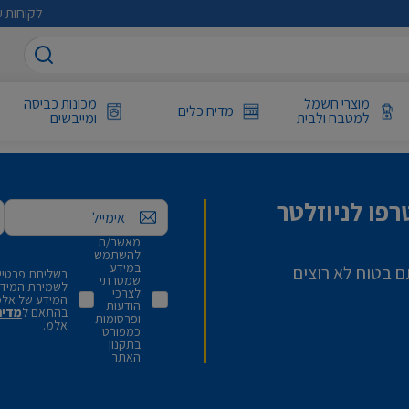
לקוחות ע
מוצרי חשמל
מכונות כביסה
מדיח כלים
למטבח ולבית
ומייבשים
פו לניוזלטר
אימייל
מאשר/ת
להשתמש
במידע
ם בטוח לא רוצים
בשליחת פרטיי,
שמסרתי
לשמירת המידע 
לצרכי
המידע של אלמ
הודעות
בהתאם ל
מדינ
ופרסומות
אלמ.
כמפורט
בתקנון
האתר