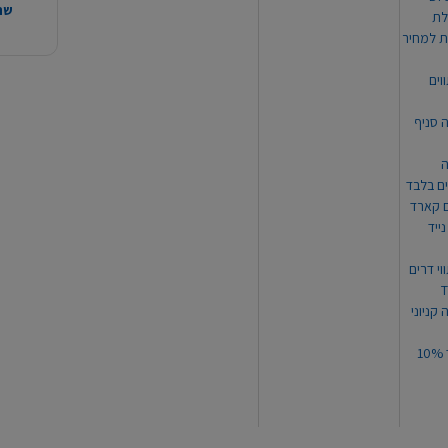
שהמ
ת למחיר
וים
ה סניף
ה
ים בלבד
ים קארד
ייד
וי דרים
 קניוני
תקנון קופון עד 10%