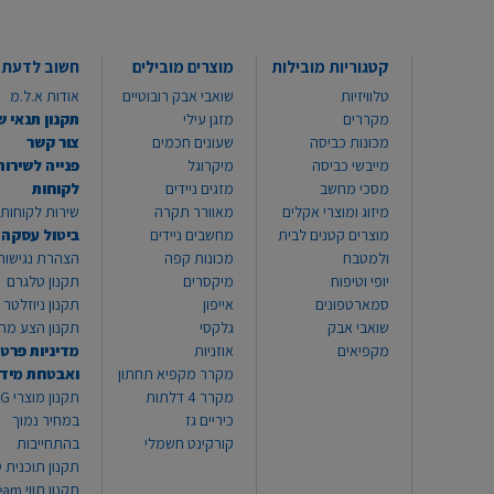
קטגוריות מובילות
מוצרים מובילים
חשוב לדעת
טלוויזיות
שואבי אבק רובוטיים
אודות א.ל.מ
מקררים
מזגן עילי
תקנון תנאי ש
מכונות כביסה
שעונים חכמים
צור קשר
מייבשי כביסה
מיקרוגל
פנייה לשירות
מסכי מחשב
מזגים ניידים
לקוחות
מיזוג ומוצרי אקלים
מאוורר תקרה
שירות לקוחות 8999*
מוצרים קטנים לבית
מחשבים ניידים
ביטול עסקה
ולמטבח
מכונות קפה
הצהרת נגישות
יופי וטיפוח
מיקסרים
תקנון טלגרם
סמארטפונים
אייפון
תקנון ניוזלטר
שואבי אבק
גלקסי
תקנון הצע מח
מקפיאים
אוזניות
מדיניות פרטי
מקרר מקפיא תחתון
ואבטחת מיד
מקרר 4 דלתות
תקנון
כיריים גז
במחיר נמוך
קורקינט חשמלי
בהתחייבות
תקנון תוכנית ט
תקנון תו