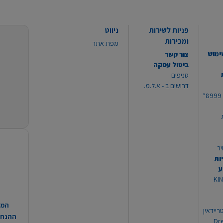
פניות לשירות
ניווט
ומכירות
מפת אתר
ימוש
צור קשר
ביטול עסקה
סניפים
דרושים ב - א.ל.מ.
יר
ות
ע
 מוצרי KING
המח
ריידאין
ההנחות
וי Dream