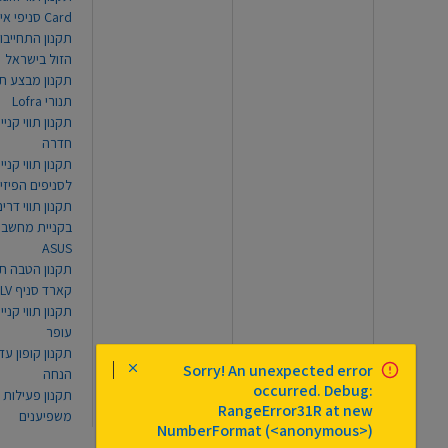
Card סניפי אילת
תקנון התחייבו
הזול בישראל
תקנון מבצע תו
תנורי Lofra
תקנון תווי קניי
חדרה
תקנון תווי קניי
לסניפים הפיזי
תקנון תווי דר
בקניית מחשב נ
ASUS
תקנון הטבה תו
קארד סניף TLV
תקנון תווי קנייה
עופר
Sorry! An unexpected error
הנחה
occurred. Debug:
תקנון פעילות
RangeError31R at new
משפיענים
NumberFormat (<anonymous>)