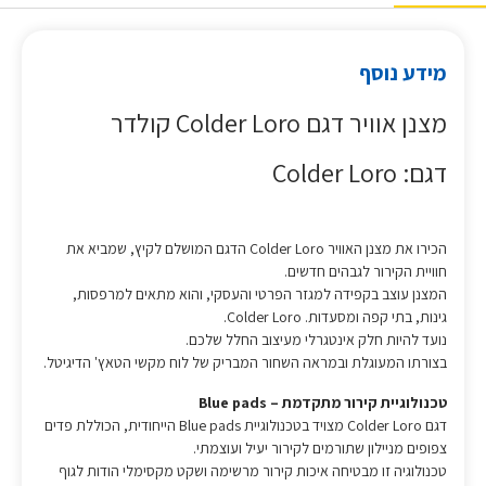
מידע נוסף
מצנן אוויר דגם Colder Loro קולדר
דגם: Colder Loro
הכירו את מצנן האוויר Colder Loro הדגם המושלם לקיץ, שמביא את
חוויית הקירור לגבהים חדשים.
המצנן עוצב בקפידה למגזר הפרטי והעסקי, והוא מתאים למרפסות,
גינות, בתי קפה ומסעדות. Colder Loro.
נועד להיות חלק אינטגרלי מעיצוב החלל שלכם.
בצורתו המעוגלת ובמראה השחור המבריק של לוח מקשי הטאץ' הדיגיטל.
טכנולוגיית קירור מתקדמת – Blue pads
דגם Colder Loro מצויד בטכנולוגיית Blue pads הייחודית, הכוללת פדים
צפופים מניילון שתורמים לקירור יעיל ועוצמתי.
טכנולוגיה זו מבטיחה איכות קירור מרשימה ושקט מקסימלי הודות לגוף