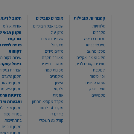
קטגוריות מובילות
מוצרים מובילים
חשוב לדעת
טלוויזיות
שואבי אבק רובוטיים
אודות א.ל.מ
מקררים
מזגן עילי
תקנון תנאי ש
מכונות כביסה
שעונים חכמים
צור קשר
מייבשי כביסה
מיקרוגל
פנייה לשירות
מסכי מחשב
מזגים ניידים
לקוחות
מיזוג ומוצרי אקלים
מאוורר תקרה
שירות לקוחות 8999*
מוצרים קטנים לבית
מחשבים ניידים
ביטול עסקה
ולמטבח
מכונות קפה
הצהרת נגישות
יופי וטיפוח
מיקסרים
תקנון טלגרם
סמארטפונים
אייפון
תקנון ניוזלטר
שואבי אבק
גלקסי
תקנון הצע מח
מקפיאים
אוזניות
מדיניות פרטי
מקרר מקפיא תחתון
ואבטחת מיד
מקרר 4 דלתות
תקנון
כיריים גז
במחיר נמוך
קורקינט חשמלי
בהתחייבות
תקנון תוכנית ט
תקנון תו