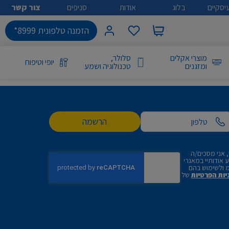
יסקיים
בלוג
אודות
סניפים
צור קשר
הזמנה טלפונית 8999*
מוצרי אקלים
סלולר,
יופי וטיפוח
ומזגנים
טכנולוגיה ושמע
הרשמה
 אני מסכים/ה
אודותיי במאגרי
 ולשימוש בהם
יות הפרטיות
של