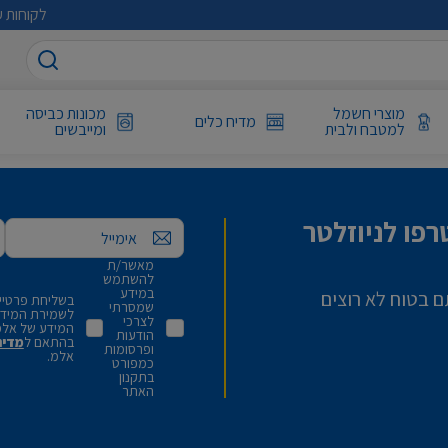
לקוחות ע
מוצרי חשמל
מכונות כביסה
מדיח כלים
למטבח ולבית
ומייבשים
פו לניוזלטר
אימייל
מאשר/ת
להשתמש
במידע
ם בטוח לא רוצים
בשליחת פרטיי,
שמסרתי
לשמירת המידע 
לצרכי
המידע של אלמ
הודעות
בהתאם ל
מדינ
ופרסומות
אלמ.
כמפורט
בתקנון
האתר