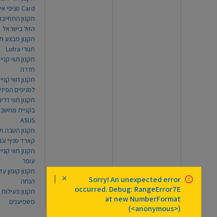
Card סניפי אילת
תקנון התחייבו
הזול בישראל
תקנון מבצע תו
תנורי Lofra
תקנון תווי קניי
חדרה
תקנון תווי קניי
לסניפים הפיזי
תקנון תווי דר
בקניית מחשב נ
ASUS
תקנון הטבה תו
קארד סניף TLV
תקנון תווי קנייה
עופר
Sorry! An unexpected error
הנחה
occurred. Debug: RangeError7E
תקנון פעילות
at new NumberFormat
משפיענים
(<anonymous>)