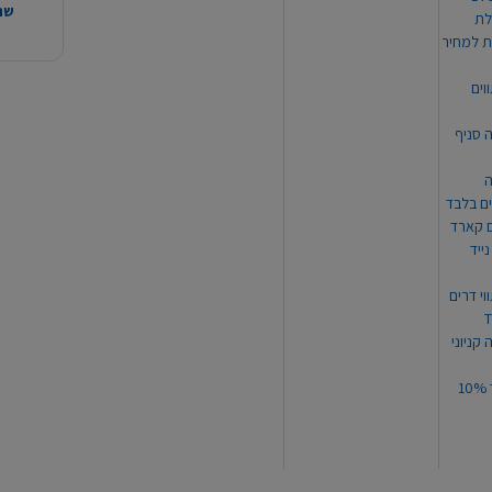
שהמ
ת למחיר
וים
ה סניף
ה
ים בלבד
ים קארד
ייד
וי דרים
 קניוני
תקנון קופון עד 10%