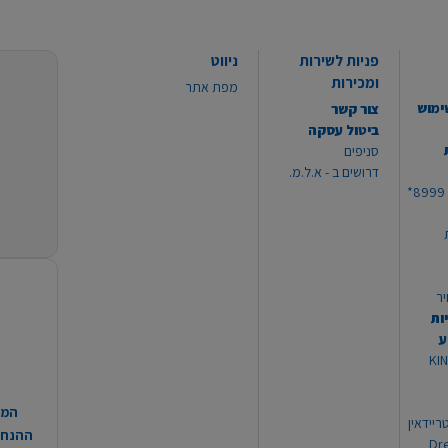
פניות לשירות
ניווט
ומכירות
מפת אתר
ימוש
צור קשר
ביטול עסקה
סניפים
דרושים ב - א.ל.מ.
יר
ות
ע
 מוצרי KING
המח
ריידאין
ההנחות
וי Dream