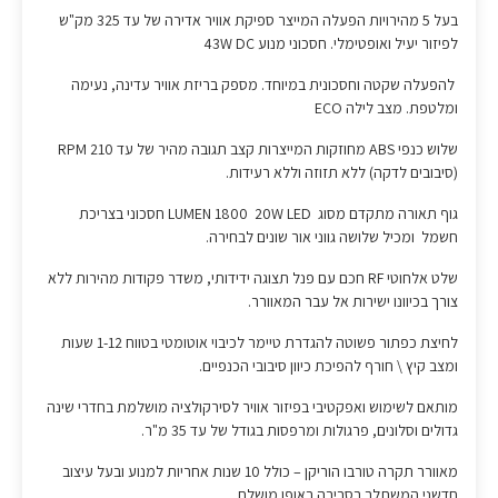
בעל 5 מהירויות הפעלה המייצר ספיקת אוויר אדירה של עד 325 מק"ש
לפיזור יעיל ואופטימלי. חסכוני מנוע 43W DC
להפעלה שקטה וחסכונית במיוחד. מספק בריזת אוויר עדינה, נעימה
ומלטפת. מצב לילה ECO
שלוש כנפי ABS מחוזקות המייצרות קצב תגובה מהיר של עד 210 RPM
(סיבובים לדקה) ללא תזוזה וללא רעידות.
גוף תאורה מתקדם מסוג LUMEN 1800 20W LED חסכוני בצריכת
חשמל ומכיל שלושה גווני אור שונים לבחירה.
שלט אלחוטי RF חכם עם פנל תצוגה ידידותי, משדר פקודות מהירות ללא
צורך בכיוונו ישירות אל עבר המאוורר.
לחיצת כפתור פשוטה להגדרת טיימר לכיבוי אוטומטי בטווח 1-12 שעות
ומצב קיץ \ חורף להפיכת כיוון סיבובי הכנפיים.
מותאם לשימוש ואפקטיבי בפיזור אוויר לסירקולציה מושלמת בחדרי שינה
גדולים וסלונים, פרגולות ומרפסות בגודל של עד 35 מ"ר.
מאוורר תקרה טורבו הוריקן – כולל 10 שנות אחריות למנוע ובעל עיצוב
חדשני המשתלב בסביבה באופן מושלם.