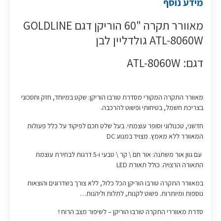
מידע נוסף
מאוורר תקרה "60 הוריקן דגם GOLDLINE
ATL-8060W גולדליין לבן
דגם: ATL-8060W
מאוורר התקרה המקורי מסדרת טורבו הוריקן: שקט במיוחד, חזק וחסכוני
בצריכת חשמל, בטיחותי ופשוט להרכבה.
חדשני, טכנולוגי וסופר עוצמתי. בעל שלט חכם לפיקוד על כלל פעולות
המאוורר ללא מאמץ. מצויד במנוע DC
עם גוון אור משתנה: אור חם \ קר \ טבעי ו-5 דרגות לבחירת עוצמת
התאורה הרצויה. כולל תאורת LED
במאוורר התקרה טורבו הוריקן הכל כלול, ללא צורך בשדרוגים והוצאות
נוספות ומיותרות. פשוט לקנות, לתלות וליהנות…
סדרת מאווררי התקרה טורבו הוריקן – לשיפור מצב הרוח !