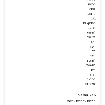
חכמה
ונוחה
מרחוק
בכל
הפונקציות
בכמה
לחיצות
פשוטות
חסכוני
חיבור
חד
פאזי
לחסכון
בחשמל,
אינו
דורש
התקנה
ותשתיות
מלאי ומשלוח
משלוח עד הבית - חינם!