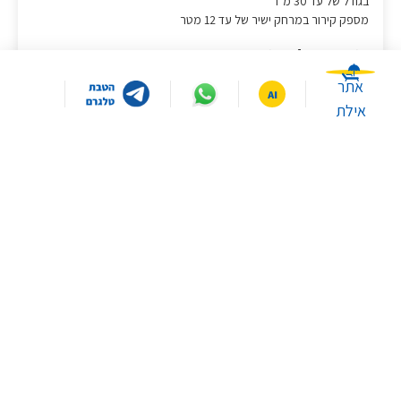
בגודל של עד 30 מ"ר
מספק קירור במרחק ישיר של עד 12 מטר
תנודות אוויר 4 כיוונים :
פיזור האוויר לכל הכיוונים בזווית רחבה במיוחד, למעלה/למטה,
אתר
ימינה/שמאלה לצינון כל החלל בצורה אחידה ופיזור אוויר יעיל
אילת
טכנולוגיית קירור
GREEN מערכת פילטרים ייחודית המבטיחה אוויר נעים וקירור תוך טיהור
וניקוי חלקיקי אבק ופיזור חמצן יון שלילי
מגוון מצבי אוויר:
2 מצבים מותאמים אישית לכל סביבה ולכל צורך (מצב שינה שקט במיוחד
/ מצב רגיל) ו-3 דרגות מהירות לכל אחת מהפונקציות
מיכל מים 30 ליטר:
מיכל גדול עם מדיד שקוף בחזית המוצר הנותן אינדקציה למצב המים
במיכל בכל עת
במה תרצו שאסייע לכם היום?
שלט אלחוטי:
שליטה חכמה ונוחה מרחוק בכל הפונקציות בכמה לחיצות פשוטות
פאנל תצוגת LED
איפה ממוקמים הסניפים
איך יוצרים קשר עם שירות