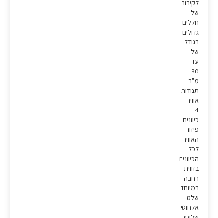
לקירור
של
חללים
גדולים
בגודל
של
עד
30
מ"ר
תנודות
אוויר
4
כיוונים
פיזור
האוויר
לכל
הכיוונים
בזווית
רחבה
במיוחד
שלט
אלחוטי
שליטה