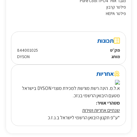
מגבר אוויר Pure Cool TPO4
פילטר קרבון
פילטר HEPA
תכונות
מק״ט
844001025
מותג
DYSON
אחריות
א.ל.מ. הינה רשת מורשת למכירת מוצרי DYSON בישראל
מטעם היבואן הרשמי בנזכ.
מטהרי אוויר:
שנתיים אחריות ושירות
*ע"פ תקנון היבואן הרשמי לישראל ב.נ.ז.כ