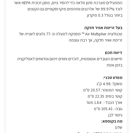
המפעילים מערכת סינון מלאה כדי להסיר גזים, מסנן זכוכית HEPA אשר
לוכד 99.97% של אלרגנים ומזהמים מיקרוסקופיים גם הקטנים
ביותר בגודל 0.3 מיקרון.
בעל זרימת אוויר חזקה
טכנולוגית Air Multiplier ™ מספקת למעלה מ -77 גלונים לשנייה של
זרימת אוויר חלקה, אך רבת עוצמה
דיווח חכם
חיישנים העובדים אוטומטית, לוכדים וחוזים זיהום.ומדווחים לאפליקציה
בזמן אמת
מפרט טכני:
משקל: 4.98 ק"ג
קוטר המטהר: 20.57 ס"מ
קוטר בסיס: 22.35 ס"מ
אורך הכבל - 1.84 מטר
גובה - 105.41 ס"מ
גימור לבן
מה בקופסא:
שלט