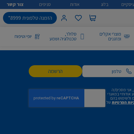
יסקיים
בלוג
אודות
סניפים
צור קשר
הזמנה טלפונית 8999*
מוצרי אקלים
סלולר,
יופי וטיפוח
ומזגנים
טכנולוגיה ושמע
הרשמה
 אני מסכים/ה
אודותיי במאגרי
 ולשימוש בהם
יות הפרטיות
של