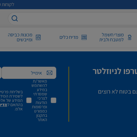
לקוחות ע
מוצרי חשמל
מכונות כביסה
מדיח כלים
למטבח ולבית
ומייבשים
פו לניוזלטר
אימייל
מאשר/ת
להשתמש
במידע
ם בטוח לא רוצים
בשליחת פרטיי,
שמסרתי
לשמירת המידע 
לצרכי
המידע של אלמ
הודעות
בהתאם ל
מדינ
ופרסומות
אלמ.
כמפורט
בתקנון
האתר