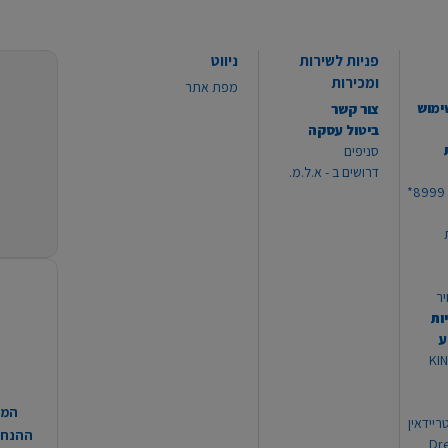
פניות לשירות
ניווט
ומכירות
מפת אתר
ימוש
צור קשר
ביטול עסקה
סניפים
דרושים ב - א.ל.מ.
יר
ות
ע
 מוצרי KING
המח
ריידאין
ההנחות
וי Dream