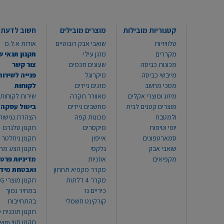
קטגוריות מובילות
מוצרים מובילים
חשוב לדעת
טלוויזיות
שואבי אבק רובוטיים
אודות א.ל.מ
מקררים
מזגן עילי
תקנון תנאי ש
מכונות כביסה
שעונים חכמים
צור קשר
מייבשי כביסה
מיקרוגל
פנייה לשירות
מסכי מחשב
מזגים ניידים
לקוחות
מיזוג ומוצרי אקלים
מאוורר תקרה
שירות לקוחות 8999*
מוצרים קטנים לבית
מחשבים ניידים
ביטול עסקה
ולמטבח
מכונות קפה
הצהרת נגישות
יופי וטיפוח
מיקסרים
תקנון טלגרם
סמארטפונים
אייפון
תקנון ניוזלטר
שואבי אבק
גלקסי
תקנון הצע מח
מקפיאים
אוזניות
מדיניות פרטי
מקרר מקפיא תחתון
ואבטחת מיד
מקרר 4 דלתות
תקנון
כיריים גז
במחיר נמוך
קורקינט חשמלי
בהתחייבות
תקנון תוכנית ט
תקנון תו