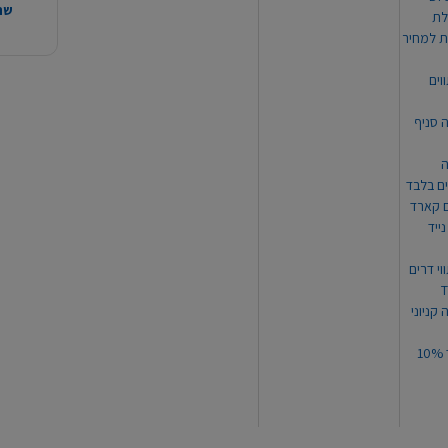
שהמ
ת למחיר
וים
ה סניף
ה
ים בלבד
ים קארד
ייד
וי דרים
 קניוני
תקנון קופון עד 10%