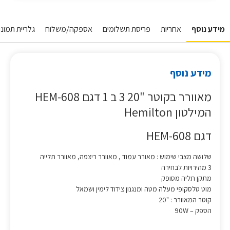
מידע נוסף
אחריות
פריסת תשלומים
אספקה/משלוח
גלריית תמונו
מידע נוסף
מאוורר בקוטר "20 3 ב 1 דגם HEM-608
המילטון Hemilton
דגם HEM-608
שלושה מצבי שימוש : מאורר עמוד , מאוורר ריצפה, מאוורר תלייה
3 מהירויות לבחירה
מתקן תליה מסופק
מוט טלסקופי מעלה מטה ומנגנון צידוד לימין ושמאל
קוטר המאוורר : "20
הספק – 90W