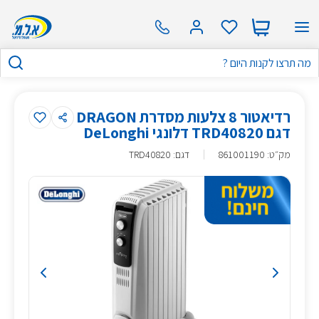
רדיאטור 8 צלעות מסדרת DRAGON
דגם TRD40820 דלונגי DeLonghi
מק״ט
:
861001190
דגם: TRD40820