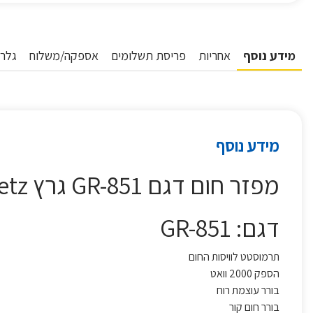
מידע נוסף
אחריות
פריסת תשלומים
אספקה/משלוח
גלרי
מידע נוסף
מפזר חום דגם GR-851 גרץ Graetz
דגם: GR-851
תרמוסטט לוויסות החום
הספק 2000 וואט
בורר עוצמת רוח
בורר חום קור