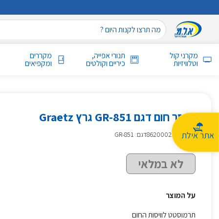
מקרני קול
תנורי אפייה,
מקררים
וטלוויזיות
כיריים וקולטים
ומקפיאים
מפזר חום דגם GR-851 גרץ Graetz
אתר אילת
מק״ט
:
862000228
דגם: GR-851
לא במלאי
על המוצר
תרמוסטט לוויסות החום