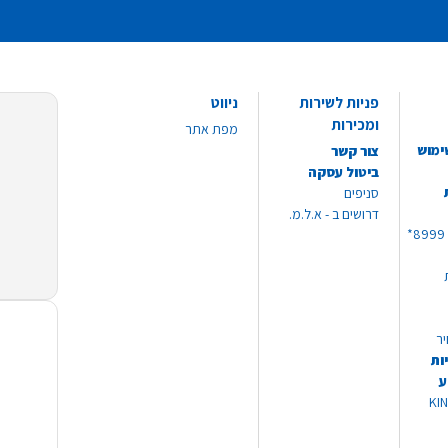
פניות לשירות
ניווט
ומכירות
מפת אתר
ימוש
צור קשר
ביטול עסקה
סניפים
דרושים ב - א.ל.מ.
יר
ות
ע
 מוצרי KING