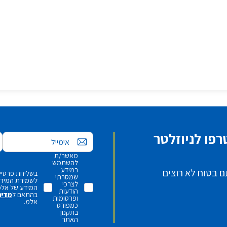
פו לניוזלטר
אימייל
מאשר/ת
להשתמש
במידע
ם בטוח לא רוצים
בשליחת פרטיי,
שמסרתי
לשמירת המידע 
לצרכי
המידע של אלמ
הודעות
בהתאם ל
מדינ
ופרסומות
אלמ.
כמפורט
בתקנון
האתר