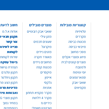
קטגוריות מובילות
מוצרים מובילים
חשוב לדעת
טלוויזיות
שואבי אבק רובוטיים
אודות א.ל.מ
מקררים
מזגן עילי
תקנון תנאי ש
מכונות כביסה
שעונים חכמים
צור קשר
מייבשי כביסה
מיקרוגל
פנייה לשירות
מסכי מחשב
מזגים ניידים
לקוחות
מיזוג ומוצרי אקלים
מאוורר תקרה
שירות לקוחות 8999*
מוצרים קטנים לבית
מחשבים ניידים
ביטול עסקה
ולמטבח
מכונות קפה
הצהרת נגישות
יופי וטיפוח
מיקסרים
תקנון טלגרם
סמארטפונים
אייפון
תקנון ניוזלטר
שואבי אבק
גלקסי
תקנון הצע מח
מקפיאים
אוזניות
מדיניות פרטי
מקרר מקפיא תחתון
ואבטחת מיד
מקרר 4 דלתות
תקנון
כיריים גז
במחיר נמוך
קורקינט חשמלי
בהתחייבות