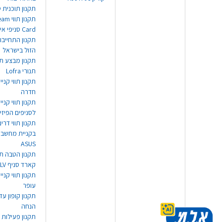
תקנון תוכנית ט
תקנון תו
Card סניפי אילת
תקנון התחייבו
הזול בישראל
תקנון מבצע תו
תנורי Lofra
תקנון תווי קניי
חדרה
תקנון תווי קניי
לסניפים הפיזי
תקנון תווי דר
בקניית מחשב נ
ASUS
תקנון הטבה תו
קארד סניף TLV
תקנון תווי קנייה
עופר
הנחה
תקנון פעילות