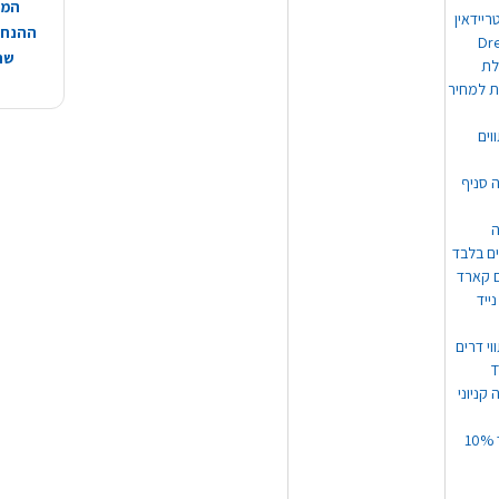
המח
ריידאין
ההנחות
וי Dream
שהמ
ת למחיר
וים
ה סניף
ה
ים בלבד
ים קארד
ייד
וי דרים
 קניוני
תקנון קופון עד 10%