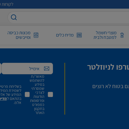
לקוחות ע
מוצרי חשמל
מכונות כביסה
מדיח כלים
למטבח ולבית
ומייבשים
פו לניוזלטר
אימייל
מאשר/ת
להשתמש
במידע
ם בטוח לא רוצים
בשליחת פרטיי,
שמסרתי
לשמירת המידע 
לצרכי
המידע של אלמ
הודעות
בהתאם ל
מדינ
ופרסומות
אלמ.
כמפורט
בתקנון
האתר