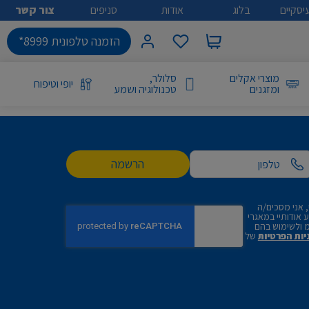
יסקיים
בלוג
אודות
סניפים
צור קשר
הזמנה טלפונית 8999*
מוצרי אקלים
סלולר,
יופי וטיפוח
ומזגנים
טכנולוגיה ושמע
הרשמה
 אני מסכים/ה
אודותיי במאגרי
 ולשימוש בהם
יות הפרטיות
של