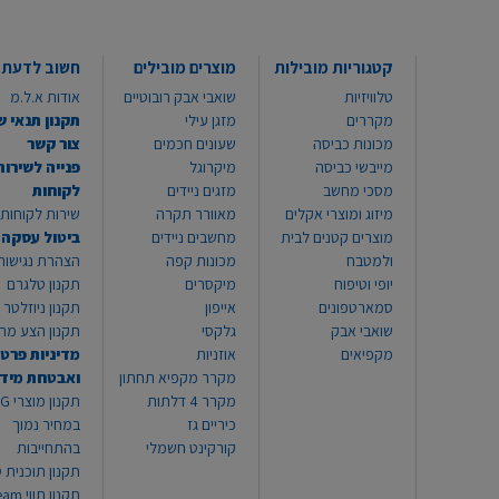
קטגוריות מובילות
מוצרים מובילים
חשוב לדעת
טלוויזיות
שואבי אבק רובוטיים
אודות א.ל.מ
מקררים
מזגן עילי
תקנון תנאי ש
מכונות כביסה
שעונים חכמים
צור קשר
מייבשי כביסה
מיקרוגל
פנייה לשירות
מסכי מחשב
מזגים ניידים
לקוחות
מיזוג ומוצרי אקלים
מאוורר תקרה
שירות לקוחות 8999*
מוצרים קטנים לבית
מחשבים ניידים
ביטול עסקה
ולמטבח
מכונות קפה
הצהרת נגישות
יופי וטיפוח
מיקסרים
תקנון טלגרם
סמארטפונים
אייפון
תקנון ניוזלטר
שואבי אבק
גלקסי
תקנון הצע מח
מקפיאים
אוזניות
מדיניות פרטי
מקרר מקפיא תחתון
ואבטחת מיד
מקרר 4 דלתות
תקנון
כיריים גז
במחיר נמוך
קורקינט חשמלי
בהתחייבות
תקנון תוכנית ט
תקנון תו