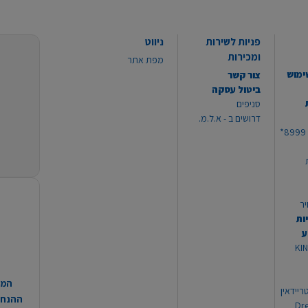
פניות לשירות
ניווט
ומכירות
מפת אתר
ימוש
צור קשר
ביטול עסקה
סניפים
דרושים ב - א.ל.מ.
יר
ות
ע
 מוצרי KING
המח
ריידאין
ההנחות
וי Dream