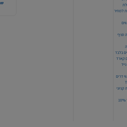
שהמ
ת למחיר
וים
ה סניף
ה
ים בלבד
ים קארד
ייד
וי דרים
 קניוני
תקנון קופון עד 10%