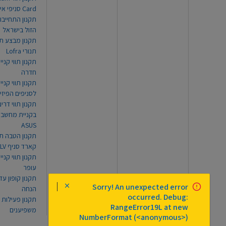
Card סניפי אילת
תקנון התחייבו
הזול בישראל
תקנון מבצע תו
תנורי Lofra
תקנון תווי קניי
חדרה
תקנון תווי קניי
לסניפים הפיזי
תקנון תווי דר
בקניית מחשב נ
ASUS
תקנון הטבה תו
קארד סניף TLV
תקנון תווי קנייה
עופר
Sorry! An unexpected error
הנחה
occurred. Debug:
תקנון פעילות
RangeError19L at new
משפיענים
NumberFormat (<anonymous>)