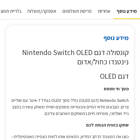
מידע נוסף
אחריות
פריסת תשלומים
אספקה/משלוח
גלריית תמונו
מידע נוסף
קונסולה דגם Nintendo Switch OLED
נינטנדו כחול/אדום
דגם OLED
מסך חי ותוסס
Nintendo Switch (דגם OLED) כולל מסך OLED בגודל 7-אינצ' עם שוליים
צרים. הצבעים מלאי החיים והניגודיות מספקים חוויית משחק עשירה במצב
נייד ושולחני, ומפיחה חיים במשחקים האהובים עליכם.
שחקו בזווית הנוחה לכם
כוונו את המעמד הרחב החדש, התאימו אותו לזווית הצפייה האופטימלית--