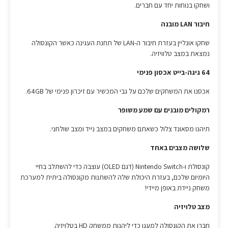
ושחקו בנוחות יחד עם חברים.
חיבור
LAN
מובנה
שחקו אונליין בעזרת חיבור ה-LAN של תחנת העגינה כאשר הקונסולה
נמצאת במצב טלוויזיה.
64 גיגה-בייט אכסון פנימי
אכסנו את המשחקים שלכם על גבי המכשיר עם זיכרון פנימי של 64GB.
רמקולים מובנים עם שמע משופר
תיהנו מסאונד צלול כשאתם משחקים במצב נייד ומצב שולחני.
שלושה מצבים באחד
קונסולת ו-Nintendo Switch (דגם OLED) עוצבה כדי להשתלב בחיי
היומיום שלכם, בעזרת היכולת שלה להשתנות מקונסולה ביתית למערכת
משחק ניידת באופן מיידי!
מצב טלויזיה
חברו את הקונסולה למעגן כדי ליהנות ממשחק HD בטלויזיה.