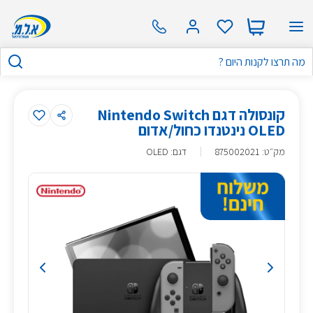
קונסולה דגם Nintendo Switch
OLED נינטנדו כחול/אדום
מק״ט
:
875002021
דגם: OLED