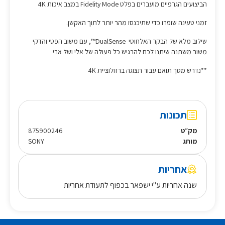
הביצועים הגרפיים מועברים בפלט Fidelity Mode במצב איכות 4K
זמני טעינה שופרו כדי שתיכנסו מהר יותר לתוך האקשן. ​
שילוב מלא של הבקר האלחוטי DualSense™, עם משוב הפטי והדקי
משוב משתנה שיתנו לכם להרגיש כל פעולה של אלי ושל אבי
*
*נדרש מסך תואם עבור תצוגה ברזולוציית
4K
תכונות
מק״ט
875900246
מותג
SONY
אחריות
שנה אחריות ע"י ישפאר בכפוף לתעודת אחריות