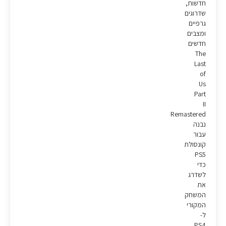
חדשות,
שדרוגים
גרפיים
ומצבים
חדשים
The
Last
of
Us
Part
II
Remastered
נבנה
עבור
קונסולת
PS5
כדי
לשדרג
את
המשחק
המקורי
ל-
PS4