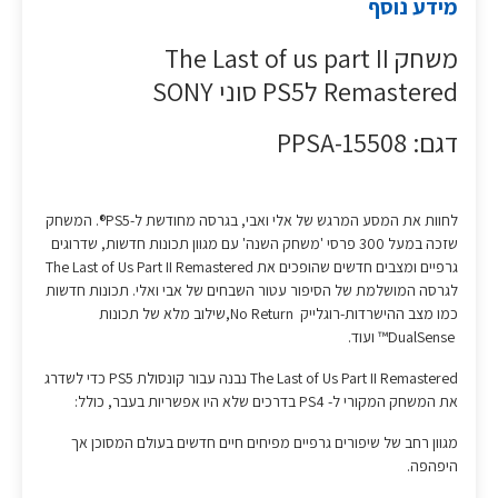
מידע נוסף
משחק The Last of us part II
Remastered לPS5 סוני SONY
דגם: PPSA-15508
לחוות את המסע המרגש של אלי ואבי, בגרסה מחודשת ל-PS5®. המשחק
שזכה במעל 300 פרסי 'משחק השנה' עם מגוון תכונות חדשות, שדרוגים
גרפיים ומצבים חדשים שהופכים את The Last of Us Part II Remastered
לגרסה המושלמת של הסיפור עטור השבחים של אבי ואלי. תכונות חדשות
כמו מצב ההישרדות-רוגלייק No Return,שילוב מלא של תכונות
DualSense™ ועוד.
The Last of Us Part II Remastered נבנה עבור קונסולת PS5 כדי לשדרג
את המשחק המקורי ל- PS4 בדרכים שלא היו אפשריות בעבר, כולל:​
מגוון רחב של שיפורים גרפיים מפיחים חיים חדשים בעולם המסוכן אך
היפהפה. ​