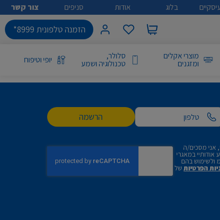
יסקיים
בלוג
אודות
סניפים
צור קשר
הזמנה טלפונית 8999*
מוצרי אקלים
סלולר,
יופי וטיפוח
ומזגנים
טכנולוגיה ושמע
הרשמה
 אני מסכים/ה
אודותיי במאגרי
 ולשימוש בהם
יות הפרטיות
של