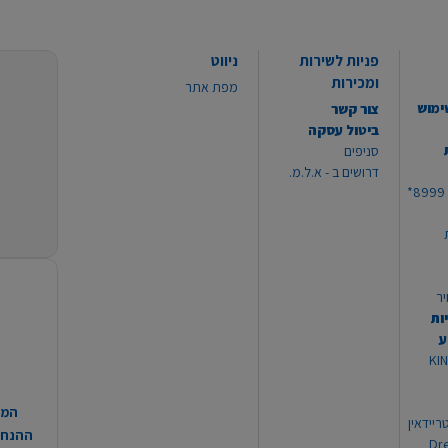
פניות לשירות
ניווט
ומכירות
מפת אתר
ימוש
צור קשר
ביטול עסקה
סניפים
דרושים ב - א.ל.מ.
יר
ות
ע
 מוצרי KING
המח
ריידאין
ההנחות
וי Dream