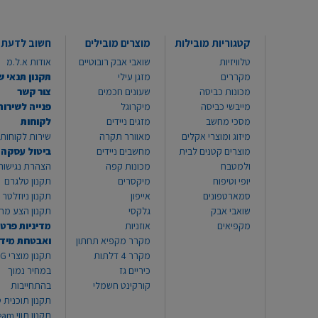
קטגוריות מובילות
מוצרים מובילים
חשוב לדעת
טלוויזיות
שואבי אבק רובוטיים
אודות א.ל.מ
מקררים
מזגן עילי
תקנון תנאי ש
מכונות כביסה
שעונים חכמים
צור קשר
מייבשי כביסה
מיקרוגל
פנייה לשירות
מסכי מחשב
מזגים ניידים
לקוחות
מיזוג ומוצרי אקלים
מאוורר תקרה
שירות לקוחות 8999*
מוצרים קטנים לבית
מחשבים ניידים
ביטול עסקה
ולמטבח
מכונות קפה
הצהרת נגישות
יופי וטיפוח
מיקסרים
תקנון טלגרם
סמארטפונים
אייפון
תקנון ניוזלטר
שואבי אבק
גלקסי
תקנון הצע מח
מקפיאים
אוזניות
מדיניות פרטי
מקרר מקפיא תחתון
ואבטחת מיד
מקרר 4 דלתות
תקנון
כיריים גז
במחיר נמוך
קורקינט חשמלי
בהתחייבות
תקנון תוכנית ט
תקנון תו