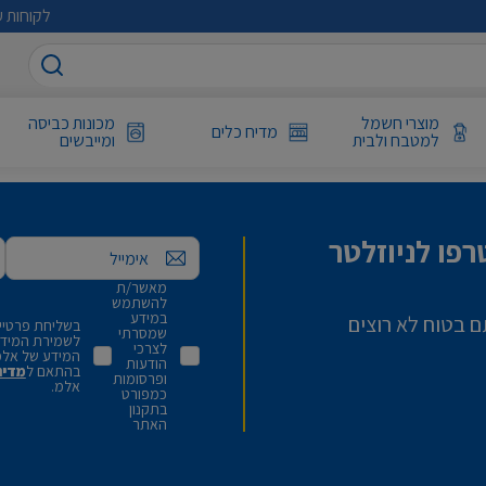
לקוחות ע
מוצרי חשמל
מכונות כביסה
מדיח כלים
למטבח ולבית
ומייבשים
פו לניוזלטר
אימייל
מאשר/ת
להשתמש
במידע
ם בטוח לא רוצים
בשליחת פרטיי,
שמסרתי
לשמירת המידע 
לצרכי
המידע של אלמ
הודעות
בהתאם ל
מדינ
ופרסומות
אלמ.
כמפורט
בתקנון
האתר