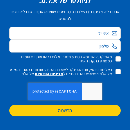
לניוזלטר של א.ל.מ.
אנחנו לא מציקים :) נשלח רק מבצעים שווים שאתם בטוח לא רוצים
לפספס
אימייל
מאשר/ת להשתמש במידע שמסרתי לצרכי הודעות ופרסומות
כמפורט בתקנון האתר
בשליחת פרטיי, אני מסכים/ה לשמירת המידע אודותיי במאגרי המידע
של אלמ ולשימוש בהם בהתאם ל
מדיניות הפרטיות
של אלמ.
הרשמה