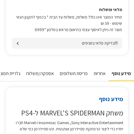
מלאי ומשלוח
מחיר המוצר אינו כולל משלוח, משלוח עד הבית * בכפוף לתקנון תנאי
שימוש
- 39 ₪
מוצר זה ניתן לאיסוף עצמי בתיאום מראש בטלפון *8999
בדיקת מלאי בסניפים
מידע נוסף
אחריות
פריסת תשלומים
אספקה/משלוח
גלריית תמונו
מידע נוסף
משחק MARVEL'S SPIDERMAN ל-PS4
Sony Interactive Entertainment,‏ Insomniac Games ו-Marvel חברו
יחדיו כדי ליצור הרפתקת ספיידרמן אותנטית. זהו ספיידרמן כפי שלא