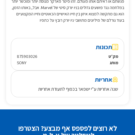
פגשתם או ראיתם אותו מעולם. זהו פיטר פארקר מנוסה יותר ומוכשר יותר
במלחמה נגד פושעים גדולים בניו יורק סיטי של Marvel. אבל, באותו הזמן,
הוא גם מתקשה למצוא איזון בין חייו האישיים הכאוטיים וחייו המקצועיים
בעוד גורלם של מיליונים מתושבי ניו יורק רובץ על כתפיו
תכונות
מק״ט
875903026
מותג
SONY
אחריות
שנה אחריות ע"י ישפאר בכפוף לתעודת אחריות
לא רוצים לפספס אף מבצע? הצטרפו